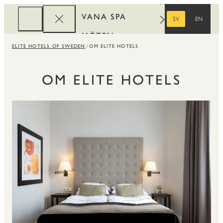
VANA SPA
SV
EN
SVENSKA
ENGELSKA
MÖTEN
ELITE HOTELS OF SWEDEN
OM ELITE HOTELS
FÖRETAG
REWARDS
OM ELITE HOTELS