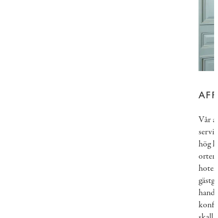
AFF
Vår a
servi
hög kl
orter
hotel
gästg
handh
konfe
skall 