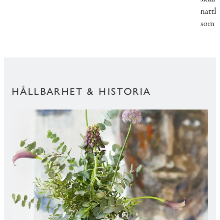
nattkl
som l
HÅLLBARHET & HISTORIA