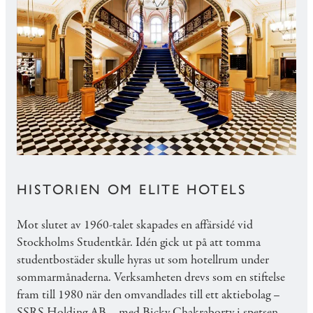
HISTORIEN OM ELITE HOTELS
Mot slutet av 1960-talet skapades en affärsidé vid
Stockholms Studentkår. Idén gick ut på att tomma
studentbostäder skulle hyras ut som hotellrum under
sommarmånaderna. Verksamheten drevs som en stiftelse
fram till 1980 när den omvandlades till ett aktiebolag –
SSRS Holding AB – med Bicky Chakraborty i spetsen.