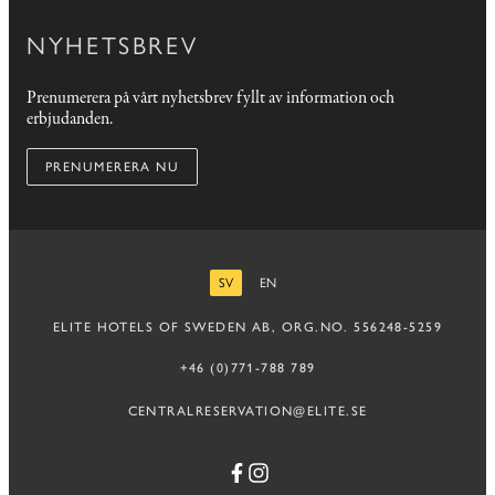
NYHETSBREV
Prenumerera på vårt nyhetsbrev fyllt av information och
erbjudanden.
PRENUMERERA NU
SV
EN
SVENSKA
ENGELSKA
ELITE HOTELS OF SWEDEN AB, ORG.NO. 556248-5259
+46 (0)771-788 789
CENTRALRESERVATION@ELITE.SE