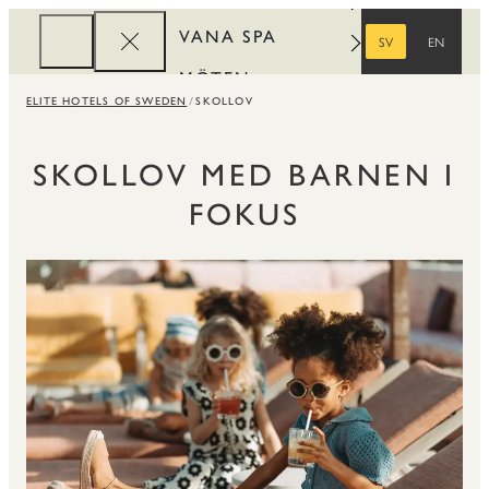
VANA SPA
SV
EN
SVENSKA
ENGELSKA
MÖTEN
ELITE HOTELS OF SWEDEN
SKOLLOV
FÖRETAG
REWARDS
SKOLLOV MED BARNEN I
FOKUS