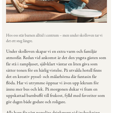
Hos oss står barnen alltid i centrum – men under skolloven tar vi
det ett steg längre.
Under skolloven skapar vi en extra varm och familjär
atmosfär. Redan vid ankomst är det den yngsta gästen som
får stå i rampljuset, självklart väntar en liten gåva som
sätter tonen för en härlig vistelse. På utvalda hotell finns
det en kreativ pyssel- och målarhörna där fantasin får
flöda. Har vi utrymme öppnar vi även upp lekrum för
ännu mer bus och lek. På morgonen dukar vi fram en
uppskattad barnbuffé till frukost, fylld med favoriter som
gör dagen både godare och roligare.
Alla barn får vårt populära drinkmynt vid incheckning.