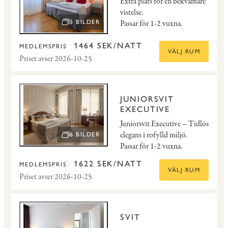
Extra plats för en bekvämare
vistelse.
Passar för 1-2 vuxna.
5 BILDER
ÖPPNA BILDSPEL
1464 SEK/NATT
MEDLEMSPRIS
VÄLJ RUM
Priset avser 2026-10-25
JUNIORSVIT
EXECUTIVE
Juniorsvit Executive – Tidlös
elegans i rofylld miljö.
6 BILDER
ÖPPNA BILDSPEL
Passar för 1-2 vuxna.
1622 SEK/NATT
MEDLEMSPRIS
VÄLJ RUM
Priset avser 2026-10-25
SVIT