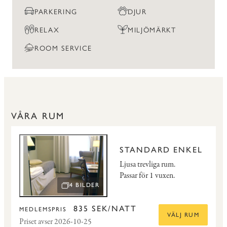
PARKERING
DJUR
RELAX
MILJÖMÄRKT
ROOM SERVICE
VÅRA RUM
STANDARD ENKEL
Ljusa trevliga rum.
Passar för 1 vuxen.
4 BILDER
ÖPPNA BILDSPEL
835 SEK/NATT
MEDLEMSPRIS
VÄLJ RUM
Priset avser 2026-10-25