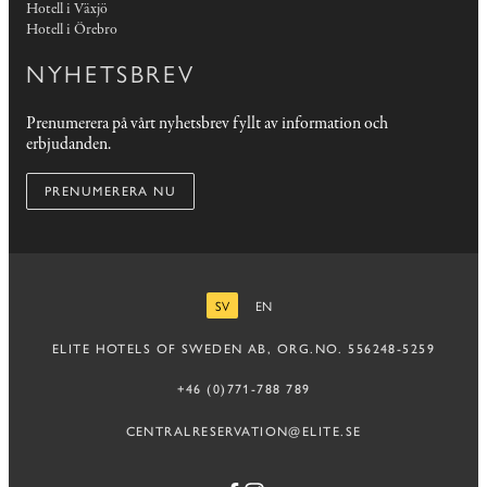
Hotell i Växjö
Hotell i Örebro
NYHETSBREV
Prenumerera på vårt nyhetsbrev fyllt av information och
erbjudanden.
PRENUMERERA NU
SV
EN
SVENSKA
ENGELSKA
ELITE HOTELS OF SWEDEN AB, ORG.NO. 556248-5259
+46 (0)771-788 789
CENTRALRESERVATION@ELITE.SE