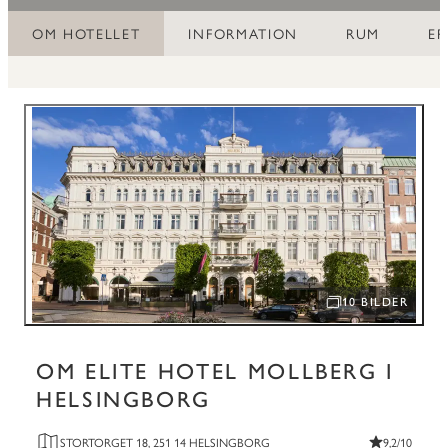
OM HOTELLET
INFORMATION
RUM
E
10 BILDER
ÖPPNA BILDSPEL
OM ELITE HOTEL MOLLBERG I
HELSINGBORG
STORTORGET 18, 251 14 HELSINGBORG
9,2/10