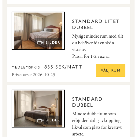
STANDARD LITET
DUBBEL
Mysigt mindre rum med allt
du behöver för en skön
4 BILDER
ÖPPNA BILDSPEL
vistelse.
Passar för 1-2 vuxna.
835 SEK/NATT
MEDLEMSPRIS
VÄLJ RUM
Priset avser 2026-10-25
STANDARD
DUBBEL
Mindre dubbelrum som
erbjuder härlig avkoppling
4 BILDER
ÖPPNA BILDSPEL
likväl som plats för kreativt
arbete.