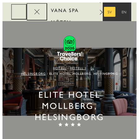
VANA SPA
SV
EN
SVENSKA
ENGELSKA
MÖTEN
FÖRETAG
REWARDS
HOTELL
HOTELL I
HELSINGBORG
ELITE HOTEL MOLLBERG, HELSINGBORG
ELITE HOTEL
MOLLBERG,
HELSINGBORG