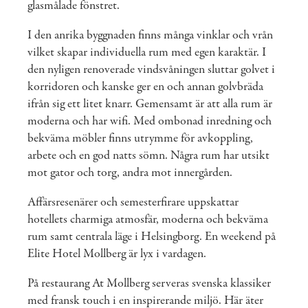
glasmålade fönstret.
I den anrika byggnaden finns många vinklar och vrån
vilket skapar individuella rum med egen karaktär. I
den nyligen renoverade vindsvåningen sluttar golvet i
korridoren och kanske ger en och annan golvbräda
ifrån sig ett litet knarr. Gemensamt är att alla rum är
moderna och har wifi. Med ombonad inredning och
bekväma möbler finns utrymme för avkoppling,
arbete och en god natts sömn. Några rum har utsikt
mot gator och torg, andra mot innergården.
Affärsresenärer och semesterfirare uppskattar
hotellets charmiga atmosfär, moderna och bekväma
rum samt centrala läge i Helsingborg. En weekend på
Elite Hotel Mollberg är lyx i vardagen.
På restaurang At Mollberg serveras svenska klassiker
med fransk touch i en inspirerande miljö. Här äter