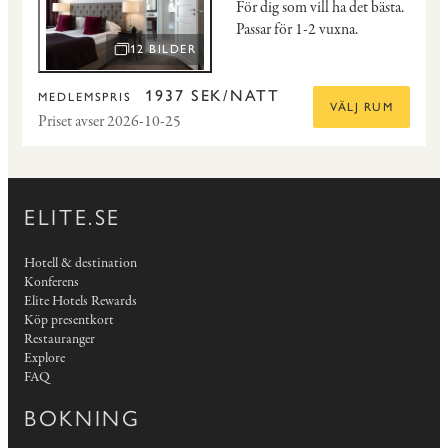
För dig som vill ha det bästa.
Passar för 1-2 vuxna.
12 BILDER
ÖPPNA BILDSPEL
1937 SEK/NATT
MEDLEMSPRIS
VÄLJ RUM
Priset avser 2026-10-25
ELITE.SE
Hotell & destination
Konferens
Elite Hotels Rewards
Köp presentkort
Restauranger
Explore
FAQ
BOKNING