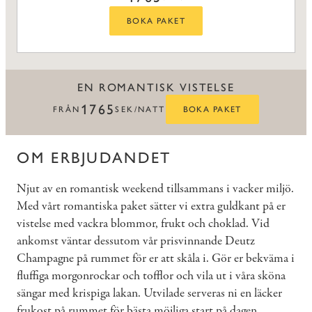
BOKA PAKET
EN ROMANTISK VISTELSE
1765
FRÅN
SEK/NATT
BOKA PAKET
OM ERBJUDANDET
Njut av en romantisk weekend tillsammans i vacker miljö.
Med vårt romantiska paket sätter vi extra guldkant på er
vistelse med vackra blommor, frukt och choklad. Vid
ankomst väntar dessutom vår prisvinnande Deutz
Champagne på rummet för er att skåla i. Gör er bekväma i
fluffiga morgonrockar och tofflor och vila ut i våra sköna
sängar med krispiga lakan. Utvilade serveras ni en läcker
frukost på rummet för bästa möjliga start på dagen.