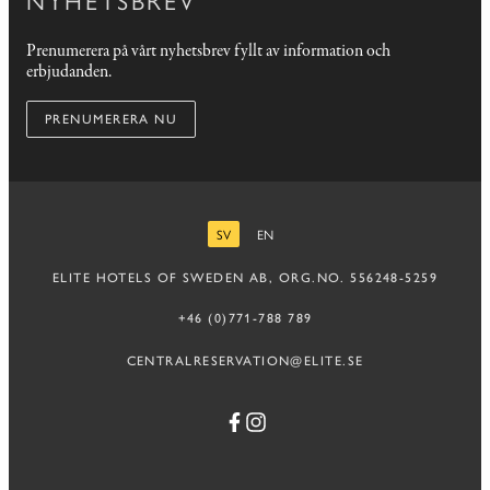
Prenumerera på vårt nyhetsbrev fyllt av information och
erbjudanden.
PRENUMERERA NU
SV
EN
SVENSKA
ENGELSKA
ELITE HOTELS OF SWEDEN AB, ORG.NO. 556248-5259
+46 (0)771-788 789
CENTRALRESERVATION@ELITE.SE