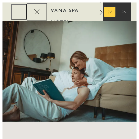
VANA SPA
SV
EN
SVENSKA
ENGELSKA
MÖTEN
FÖRETAG
REWARDS