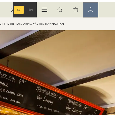
SV
EN
Öppna menyn
Öppna sök
Medlemssidor
SVENSKA
ENGELSKA
G
THE BISHOPS ARMS, VÄSTRA HAMNGATAN