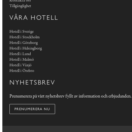
Kontakta oss
Tillgänglighet
VÅRA HOTELL
Hotell i Sverige
Hotell i Stockholm
Hotell i Göteborg
Hotell i Helsingborg
Hotell i Lund
Hotell i Malmö
Hotell i Växjö
Hotell i Örebro
NYHETSBREV
Prenumerera på vårt nyhetsbrev fyllt av information och erbjudanden.
PRENUMERERA NU