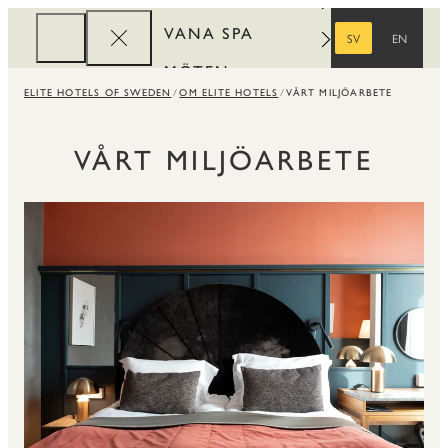
VANA SPA
SV
EN
SVENSKA
ENGELSKA
MÖTEN
ELITE HOTELS OF SWEDEN
OM ELITE HOTELS
VÅRT MILJÖARBETE
FÖRETAG
REWARDS
VÅRT MILJÖARBETE