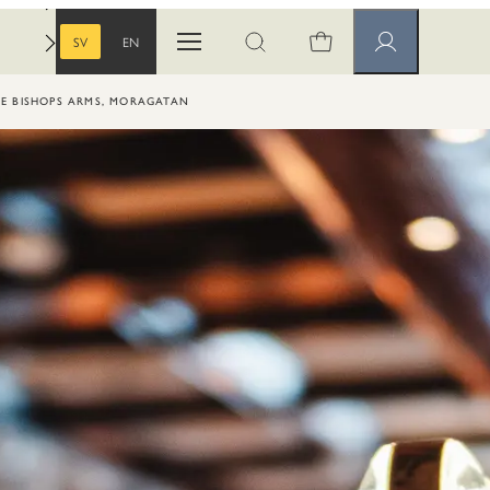
SV
EN
Öppna menyn
Öppna sök
Medlemssidor
SVENSKA
ENGELSKA
E BISHOPS ARMS, MORAGATAN