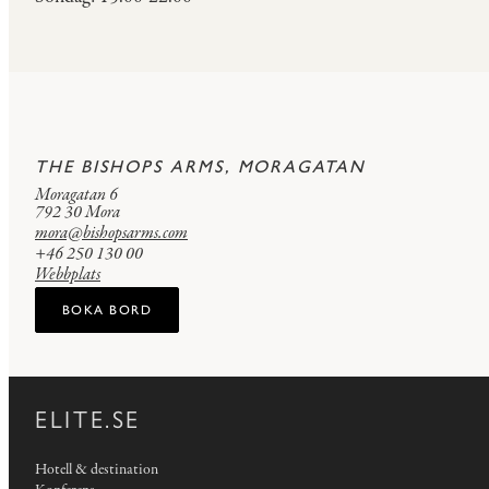
THE BISHOPS ARMS, MORAGATAN
Moragatan 6
792 30 Mora
mora@bishopsarms.com
+46 250 130 00
Webbplats
BOKA BORD
ELITE.SE
Hotell & destination