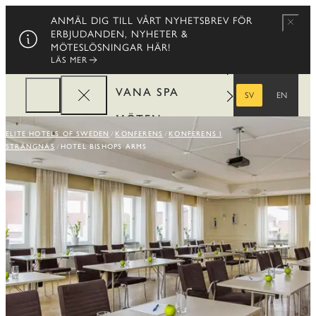
HOTELL
ANMÄL DIG TILL VÅRT NYHETSBREV FÖR
Stäng
ERBJUDANDEN, NYHETER &
RESTAURANGER
MÖTESLÖSNINGAR HÄR!
LÄS MER
ERBJUDANDEN
VANA SPA
SV
EN
SVENSKA
ENGELSKA
MÖTEN
ELITE HOTELS OF SWEDEN
KONFERENS
KONFERENS I
FÖRETAG
STRÄNGNÄS
HOTEL BISHOPS ARMS
REWARDS