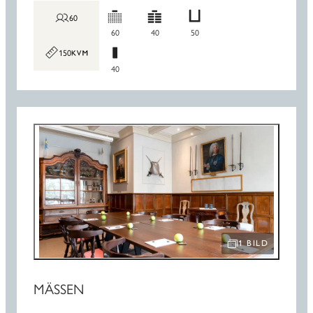
60
60
40
50
150
40
1 BILD
ÖPPNA BILDSPEL
MÄSSEN