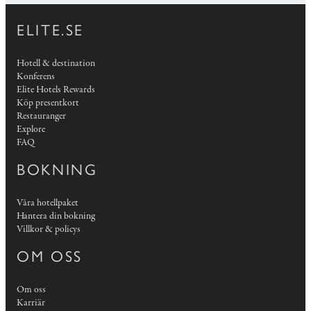
ELITE.SE
Hotell & destination
Konferens
Elite Hotels Rewards
Köp presentkort
Restauranger
Explore
FAQ
BOKNING
Våra hotellpaket
Hantera din bokning
Villkor & policys
OM OSS
Om oss
Karriär