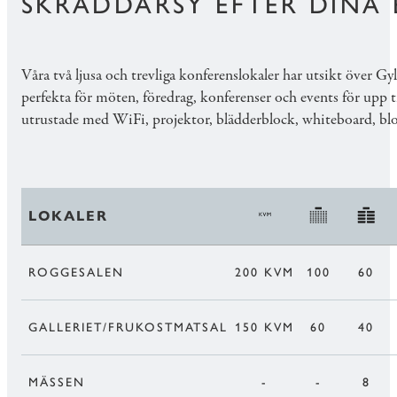
SKRÄDDARSY EFTER DINA
Våra två ljusa och trevliga konferenslokaler har utsikt över Gy
perfekta för möten, föredrag, konferenser och events för upp t
utrustade med WiFi, projektor, blädderblock, whiteboard, bl
LOKALER
ROGGESALEN
200 KVM
100
60
GALLERIET/FRUKOSTMATSAL
150 KVM
60
40
MÄSSEN
-
-
8