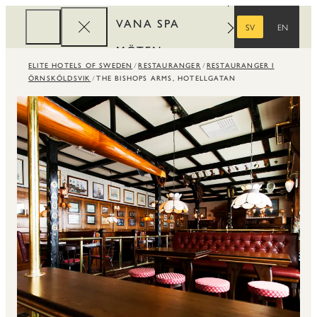
VANA SPA
SV
EN
SVENSKA
ENGELSKA
MÖTEN
ELITE HOTELS OF SWEDEN
RESTAURANGER
RESTAURANGER I
FÖRETAG
ÖRNSKÖLDSVIK
THE BISHOPS ARMS, HOTELLGATAN
REWARDS