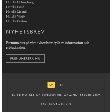
Hotell i Helsingborg
Hotell i Lund
Hotell i Malmö
Hotell i Växjö
Hotell i Örebro
NYHETSBREV
Prenumerera på vårt nyhetsbrev fyllt av information och
erbjudanden.
PRENUMERERA NU
SV
EN
SVENSKA
ENGELSKA
ELITE HOTELS OF SWEDEN AB, ORG.NO. 556248-5259
+46 (0)771-788 789