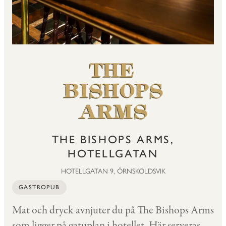
THE BISHOPS ARMS,
HOTELLGATAN
HOTELLGATAN 9, ÖRNSKÖLDSVIK
GASTROPUB
Mat och dryck avnjuter du på The Bishops Arms
som ligger på gatuplan i hotellet. Här serveras