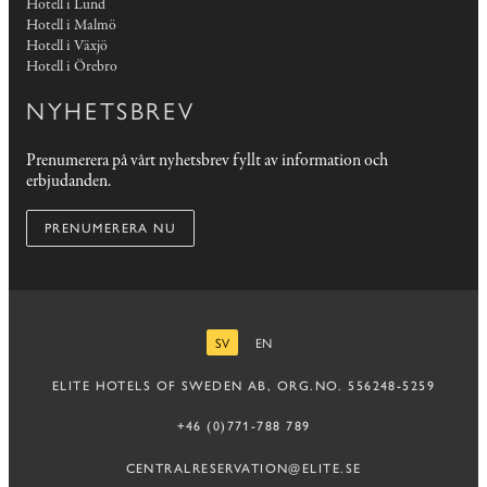
Hotell i Lund
Hotell i Malmö
Hotell i Växjö
Hotell i Örebro
NYHETSBREV
Prenumerera på vårt nyhetsbrev fyllt av information och
erbjudanden.
PRENUMERERA NU
SV
EN
SVENSKA
ENGELSKA
ELITE HOTELS OF SWEDEN AB, ORG.NO. 556248-5259
+46 (0)771-788 789
CENTRALRESERVATION@ELITE.SE