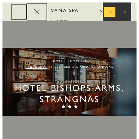
VANA SPA
SV
EN
SVENSKA
ENGELSKA
MÖTEN
FÖRETAG
REWARDS
HOTELL
HOTELL I
STRÄNGNÄS
HOTEL BISHOPS ARMS, STRÄNGNÄS
HOTEL BISHOPS ARMS,
STRÄNGNÄS