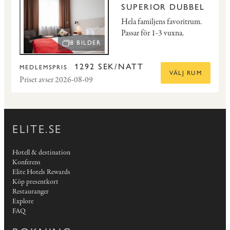
SUPERIOR DUBBEL
Hela familjens favoritrum.
Passar för 1-3 vuxna.
8 BILDER
ÖPPNA BILDSPEL
1292 SEK/NATT
MEDLEMSPRIS
VÄLJ RUM
Priset avser 2026-08-09
ELITE.SE
Hotell & destination
Konferens
Elite Hotels Rewards
Köp presentkort
Restauranger
Explore
FAQ