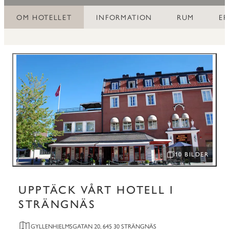
OM HOTELLET
INFORMATION
RUM
E
10 BILDER
ÖPPNA BILDSPEL
UPPTÄCK VÅRT HOTELL I
STRÄNGNÄS
GYLLENHJELMSGATAN 20, 645 30 STRÄNGNÄS