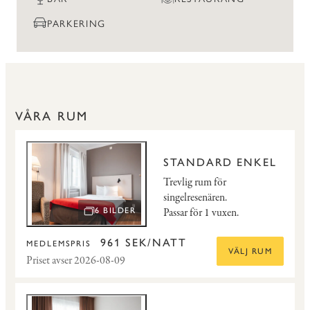
PARKERING
VÅRA RUM
STANDARD ENKEL
Trevlig rum för
singelresenären.
Passar för 1 vuxen.
6 BILDER
ÖPPNA BILDSPEL
961 SEK/NATT
MEDLEMSPRIS
VÄLJ RUM
Priset avser 2026-08-09