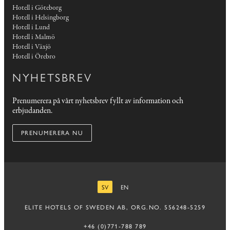
Hotell i Göteborg
Hotell i Helsingborg
Hotell i Lund
Hotell i Malmö
Hotell i Växjö
Hotell i Örebro
NYHETSBREV
Prenumerera på vårt nyhetsbrev fyllt av information och
erbjudanden.
PRENUMERERA NU
SV
EN
SVENSKA
ENGELSKA
ELITE HOTELS OF SWEDEN AB, ORG.NO. 556248-5259
+46 (0)771-788 789