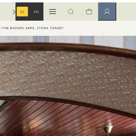
SV
EN
Öppna menyn
Öppna sök
Medlemssidor
SVENSKA
ENGELSKA
THE BISHOPS ARMS, STORA TORGET