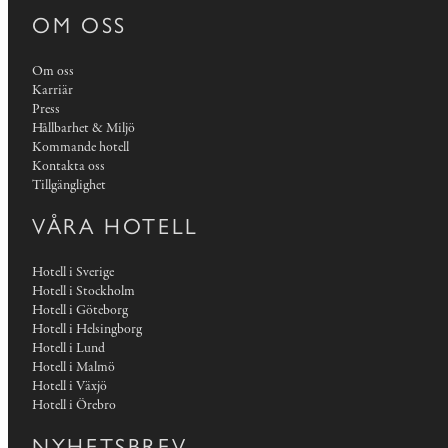
OM OSS
Om oss
Karriär
Press
Hållbarhet & Miljö
Kommande hotell
Kontakta oss
Tillgänglighet
VÅRA HOTELL
Hotell i Sverige
Hotell i Stockholm
Hotell i Göteborg
Hotell i Helsingborg
Hotell i Lund
Hotell i Malmö
Hotell i Växjö
Hotell i Örebro
NYHETSBREV