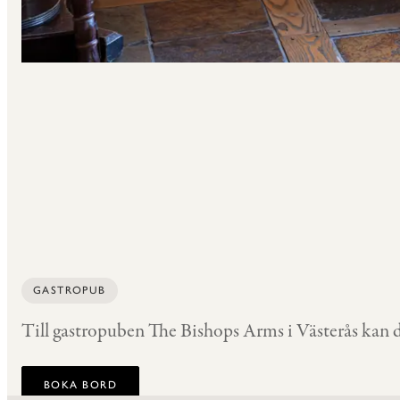
GASTROPUB
Till gastropuben The Bishops Arms i Västerås kan d
BOKA BORD