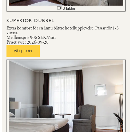
Öppna bildspel
3 bilder
SUPERIOR DUBBEL
Extra komfort för en ännu bättre hotellupplevelse.
Passar för 1-3
vuxna.
Medlemspris
906 SEK/Natt
Priset avser 2026-09-20
VÄLJ RUM