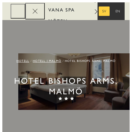
VANA SPA
SV
EN
SVENSKA
ENGELSKA
MÖTEN
FÖRETAG
REWARDS
HOTELL
HOTELL I MALMÖ
HOTEL BISHOPS ARMS, MALMÖ
HOTEL BISHOPS ARMS,
MALMÖ