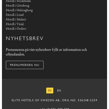
Hotell i Stockholm
Hotell i Göteborg
Hotell i Helsingborg
Hotell i Lund
Hotell i Malmö
Hotell i Växjö
Hotell i Örebro
NYHETSBREV
Prenumerera på vårt nyhetsbrev fyllt av information och
erbjudanden.
PRENUMERERA NU
SV
EN
SVENSKA
ENGELSKA
ELITE HOTELS OF SWEDEN AB, ORG.NO. 556248-5259