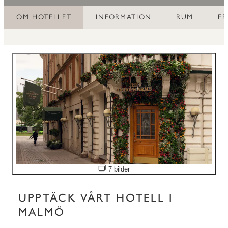
OM HOTELLET
INFORMATION
RUM
E
Öppna bildspel
7 bilder
UPPTÄCK VÅRT HOTELL I
MALMÖ