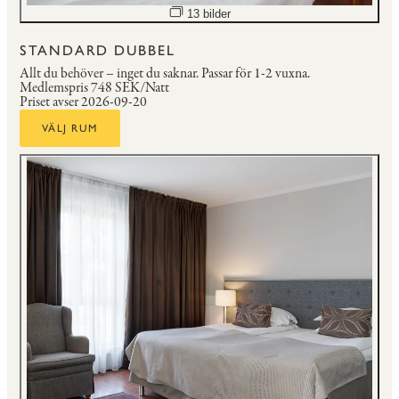
Öppna bildspel
13 bilder
STANDARD DUBBEL
Allt du behöver – inget du saknar.
Passar för 1-2 vuxna.
Medlemspris
748 SEK/Natt
Priset avser 2026-09-20
VÄLJ RUM