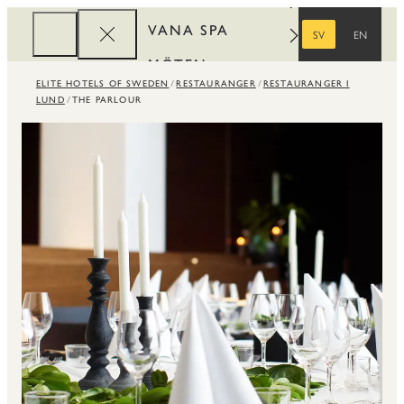
VANA SPA
SV
EN
SVENSKA
ENGELSKA
MÖTEN
ELITE HOTELS OF SWEDEN
RESTAURANGER
RESTAURANGER I
FÖRETAG
LUND
THE PARLOUR
REWARDS