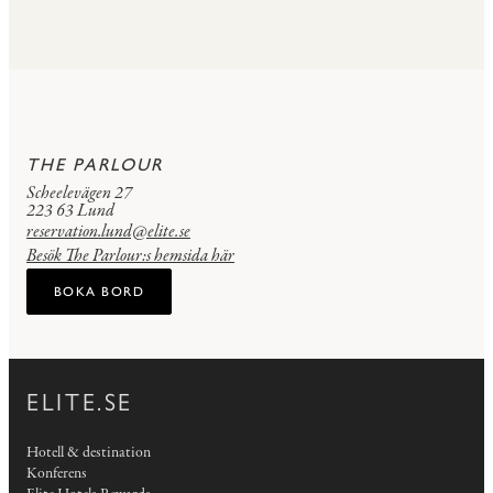
THE PARLOUR
Scheelevägen 27
223 63 Lund
reservation.lund@elite.se
Besök The Parlour:s hemsida här
BOKA BORD
ELITE.SE
Hotell & destination
Konferens