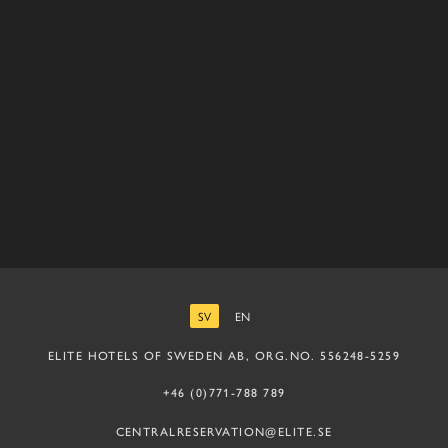
SV
EN
SVENSKA
ENGELSKA
ELITE HOTELS OF SWEDEN AB, ORG.NO. 556248-5259
+46 (0)771-788 789
CENTRALRESERVATION@ELITE.SE