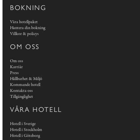
BOKNING
Våra hotellpaket
Hantera din bokning
Villkor & policys
OM OSS
Om oss
Karriär
Press
Hållbarhet & Miljö
Kommande hotell
Kontakta oss
Tillgänglighet
VÅRA HOTELL
Hotell i Sverige
Hotell i Stockholm
Hotell i Göteborg