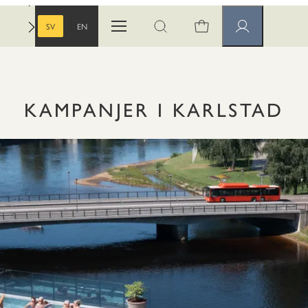
SV
EN
Öppna menyn
Öppna sök
Medlemssidor
SVENSKA
ENGELSKA
KAMPANJER I KARLSTAD