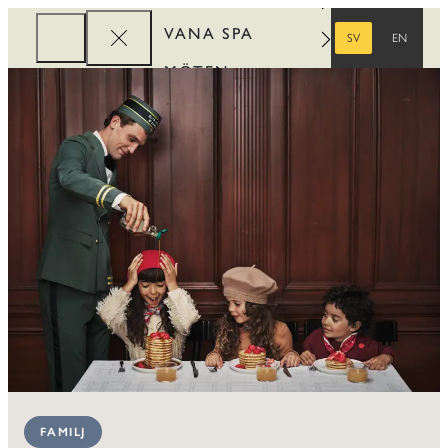
VANA SPA
SV
EN
SVENSKA
ENGELSKA
MÖTEN
FÖRETAG
REWARDS
FAMILJ