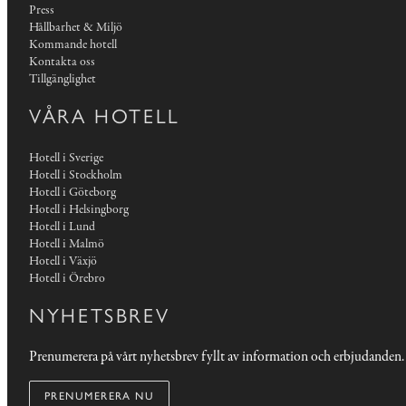
Press
Hållbarhet & Miljö
Kommande hotell
Kontakta oss
Tillgänglighet
VÅRA HOTELL
Hotell i Sverige
Hotell i Stockholm
Hotell i Göteborg
Hotell i Helsingborg
Hotell i Lund
Hotell i Malmö
Hotell i Växjö
Hotell i Örebro
NYHETSBREV
Prenumerera på vårt nyhetsbrev fyllt av information och erbjudanden.
PRENUMERERA NU