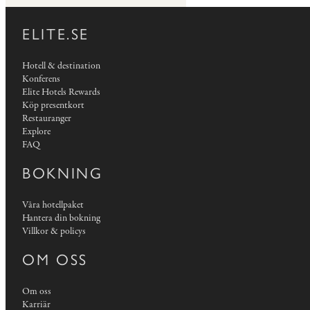
ELITE.SE
Hotell & destination
Konferens
Elite Hotels Rewards
Köp presentkort
Restauranger
Explore
FAQ
BOKNING
Våra hotellpaket
Hantera din bokning
Villkor & policys
OM OSS
Om oss
Karriär