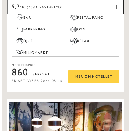
9,2
/10 (1583 GÄSTBETYG)
BAR
RESTAURANG
PARKERING
GYM
DJUR
RELAX
MILJÖMÄRKT
MEDLEMSPRIS
860
SEK/NATT
MER OM HOTELLET
PRISET AVSER 2026-08-16