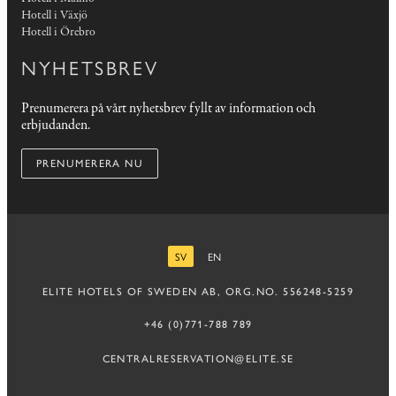
Hotell i Växjö
Hotell i Örebro
NYHETSBREV
Prenumerera på vårt nyhetsbrev fyllt av information och
erbjudanden.
PRENUMERERA NU
SV
EN
SVENSKA
ENGELSKA
ELITE HOTELS OF SWEDEN AB, ORG.NO. 556248-5259
+46 (0)771-788 789
CENTRALRESERVATION@ELITE.SE