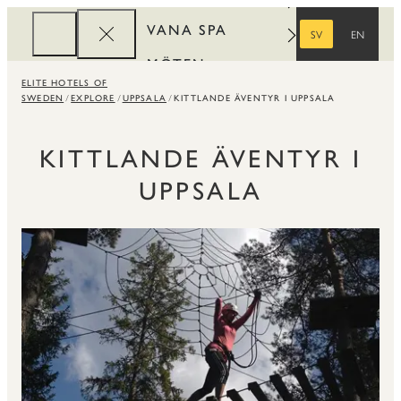
VANA SPA
SV
EN
SVENSKA
ENGELSKA
MÖTEN
ELITE HOTELS OF
FÖRETAG
SWEDEN
EXPLORE
UPPSALA
KITTLANDE ÄVENTYR I UPPSALA
REWARDS
KITTLANDE ÄVENTYR I
UPPSALA