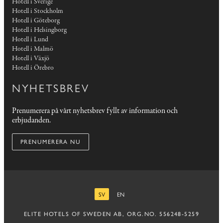
Hotell i Sverige
Hotell i Stockholm
Hotell i Göteborg
Hotell i Helsingborg
Hotell i Lund
Hotell i Malmö
Hotell i Växjö
Hotell i Örebro
NYHETSBREV
Prenumerera på vårt nyhetsbrev fyllt av information och
erbjudanden.
PRENUMERERA NU
SV
EN
SVENSKA
ENGELSKA
ELITE HOTELS OF SWEDEN AB, ORG.NO. 556248-5259