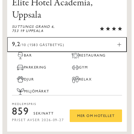
Elite Hotel Academia,
Uppsala
SUTTUNGS GRAND 6,
753 19 UPPSALA
9,2
/10 (1583 GÄSTBETYG)
BAR
RESTAURANG
PARKERING
GYM
DJUR
RELAX
MILJÖMÄRKT
MEDLEMSPRIS
859
SEK/NATT
MER OM HOTELLET
PRISET AVSER 2026-09-27