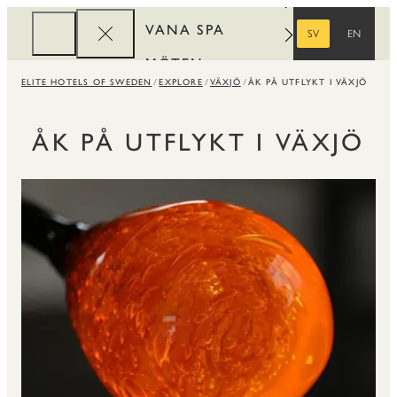
VANA SPA
SV
EN
SVENSKA
ENGELSKA
MÖTEN
ELITE HOTELS OF SWEDEN
EXPLORE
VÄXJÖ
ÅK PÅ UTFLYKT I VÄXJÖ
FÖRETAG
REWARDS
ÅK PÅ UTFLYKT I VÄXJÖ