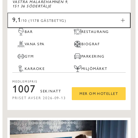
VASTRA MALAREHAMNEN 9,
151 36 SÖDERTÄLJE
9,1
/10 (1178 GÄSTBETYG)
BAR
RESTAURANG
VANA SPA
BIOGRAF
GYM
PARKERING
KARAOKE
MILJÖMÄRKT
MEDLEMSPRIS
1007
SEK/NATT
MER OM HOTELLET
PRISET AVSER 2026-09-13