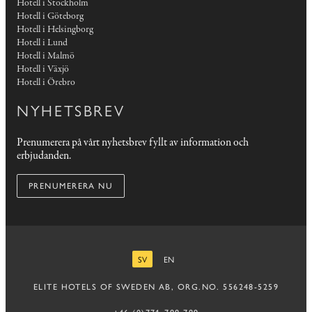
Hotell i Stockholm
Hotell i Göteborg
Hotell i Helsingborg
Hotell i Lund
Hotell i Malmö
Hotell i Växjö
Hotell i Örebro
NYHETSBREV
Prenumerera på vårt nyhetsbrev fyllt av information och
erbjudanden.
PRENUMERERA NU
SV
EN
SVENSKA
ENGELSKA
ELITE HOTELS OF SWEDEN AB, ORG.NO. 556248-5259