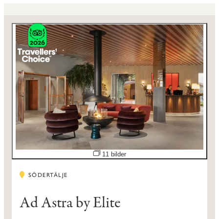
Öppna bildspel
11 bilder
SÖDERTÄLJE
Ad Astra by Elite