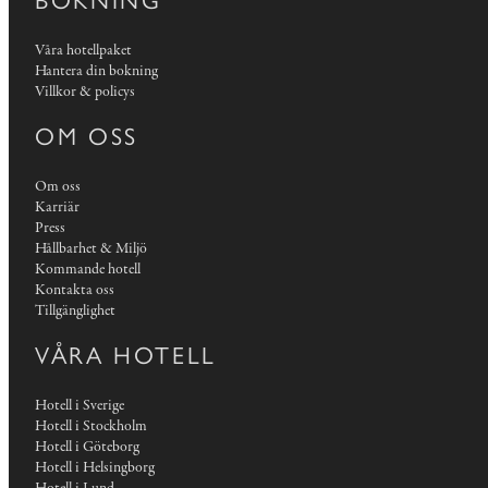
Våra hotellpaket
Hantera din bokning
Villkor & policys
OM OSS
Om oss
Karriär
Press
Hållbarhet & Miljö
Kommande hotell
Kontakta oss
Tillgänglighet
VÅRA HOTELL
Hotell i Sverige
Hotell i Stockholm
Hotell i Göteborg
Hotell i Helsingborg