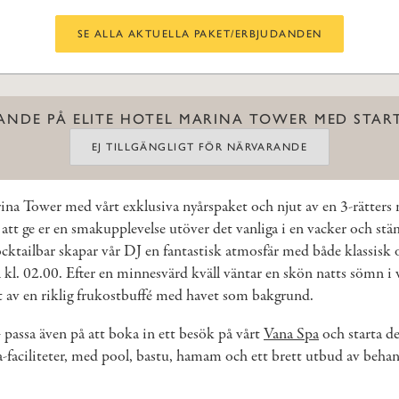
SE ALLA AKTUELLA PAKET/ERBJUDANDEN
ANDE PÅ ELITE HOTEL MARINA TOWER MED START 
EJ TILLGÄNGLIGT FÖR NÄRVARANDE
rina Tower med vårt exklusiva nyårspaket och njut av en 3-rätters n
att ge er en smakupplevelse utöver det vanliga i en vacker och stä
ocktailbar skapar vår DJ en fantastisk atmosfär med både klassisk
ll kl. 02.00. Efter en minnesvärd kväll väntar en skön natts sömn i
ut av en riklig frukostbuffé med havet som bakgrund.
- passa även på att boka in ett besök på vårt
Vana Spa
och starta de
pa-faciliteter, med pool, bastu, hamam och ett brett utbud av beha