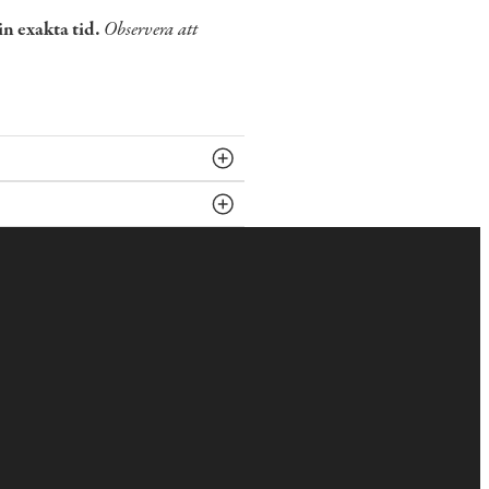
in exakta tid.
Observera att