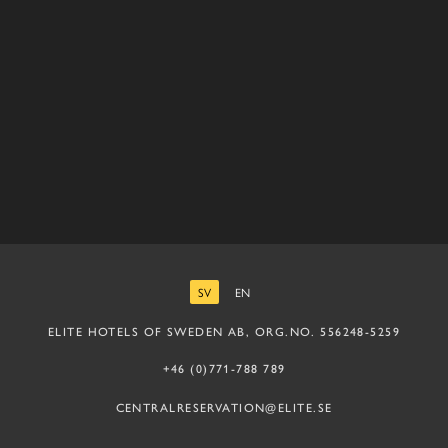
SV
EN
SVENSKA
ENGELSKA
ELITE HOTELS OF SWEDEN AB, ORG.NO. 556248-5259
+46 (0)771-788 789
CENTRALRESERVATION@ELITE.SE