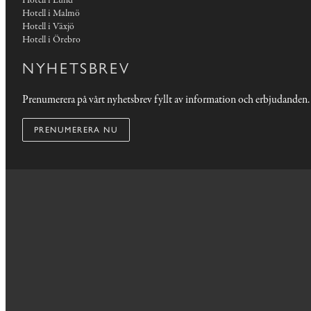
Hotell i Lund
Hotell i Malmö
Hotell i Växjö
Hotell i Örebro
NYHETSBREV
Prenumerera på vårt nyhetsbrev fyllt av information och erbjudanden.
PRENUMERERA NU