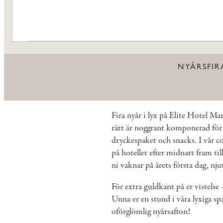
NYÅRSFIR
Fira nyår i lyx på Elite Hotel Ma
rätt är noggrant komponerad för 
dryckespaket och snacks. I vår c
på hotellet efter midnatt fram ti
ni vaknar på årets första dag, nj
För extra guldkant på er vistelse 
Unna er en stund i våra lyxiga s
oförglömlig nyårsafton!