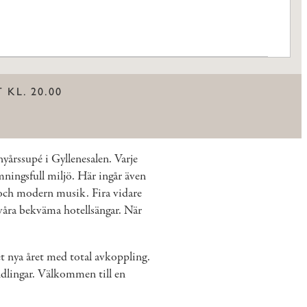
KL. 20.00
yårssupé i Gyllenesalen. Varje
mningsfull miljö. Här ingår även
 och modern musik. Fira vidare
 våra bekväma hotellsängar. När
t nya året med total avkoppling.
ndlingar. Välkommen till en