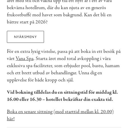
året med stil och vakna upp till ett nytt år i ett av våra
bekväma hotellrum, där du kan njuta av en generös
frukostbuffé med havet som bakgrund. Kan det bli en
bättre start på 2026?
NYÅRSMENY
För en extra lyxig vistelse, passa på att boka in ett besök på
vårt
Vana Spa
. Starta året med total avkoppling i våra
exklusiva spa-faciliteter, som erbjuder pool, bastu, hamam
och ett brett utbud av behandlingar. Unna dig en
upplevelse för både kropp och själ.
Vid bokning tilldelas du en sittningstid för middag kl.
16.00 eller 16.30 – hotellet bekräftar din exakta tid.
Boka en senare sittning (med starttid mellan kl. 20.00)
här!