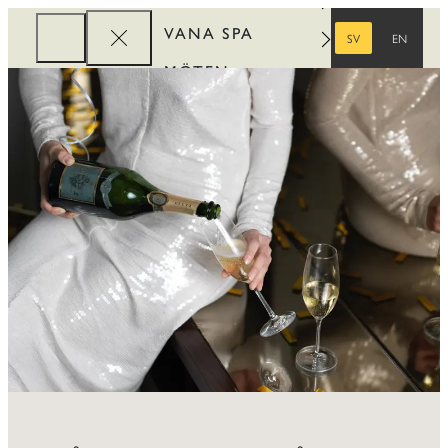
VANA SPA
SV
EN
SVENSKA
ENGELSKA
MÖTEN
FÖRETAG
REWARDS