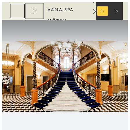
VANA SPA
SV
EN
SVENSKA
ENGELSKA
MÖTEN
FÖRETAG
REWARDS