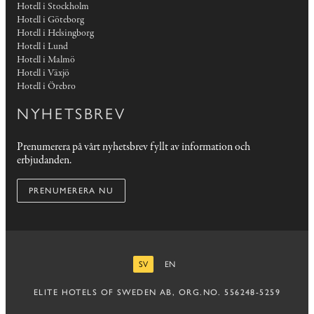
Hotell i Stockholm
Hotell i Göteborg
Hotell i Helsingborg
Hotell i Lund
Hotell i Malmö
Hotell i Växjö
Hotell i Örebro
NYHETSBREV
Prenumerera på vårt nyhetsbrev fyllt av information och
erbjudanden.
PRENUMERERA NU
SV
EN
SVENSKA
ENGELSKA
ELITE HOTELS OF SWEDEN AB, ORG.NO. 556248-5259