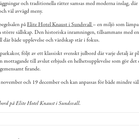
nläggningar och traditionella rätter samsas med moderna inslag, där
och väl avvägd meny.
pegelsalen på
Elite Hotel Knaust i Sundsvall
– en miljö som lämpar 
 större sällskap. Den historiska inramningen, tillsammans med e
ll där både upplevelse och värdskap står i fokus.
rkakor, följt av ett klassiskt svenskt julbord där varje detalj är p
 mottagande till avslut erbjuds en helhetsupplevelse som gör det e
t gemensamt firande.
4 november och 19 december och kan anpassas för både mindre säll
bord på Elite Hotel Knaust i Sundsvall.