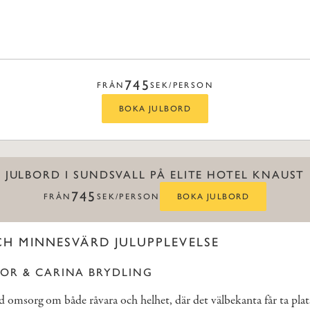
745
FRÅN
SEK/PERSON
BOKA JULBORD
JULBORD I SUNDSVALL PÅ ELITE HOTEL KNAUST
745
FRÅN
SEK/PERSON
BOKA JULBORD
CH MINNESVÄRD JULUPPLEVELSE
LOR & CARINA BRYDLING
omsorg om både råvara och helhet, där det välbekanta får ta plat