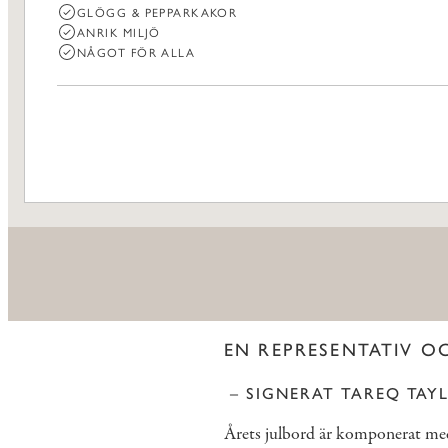
GLÖGG & PEPPARKAKOR
ANRIK MILJÖ
NÅGOT FÖR ALLA
EN REPRESENTATIV O
– SIGNERAT TAREQ TAY
Årets julbord är komponerat med 