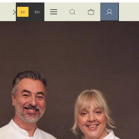
SV
EN
Öppna menyn
Öppna sök
Medlemssidor
SVENSKA
ENGELSKA