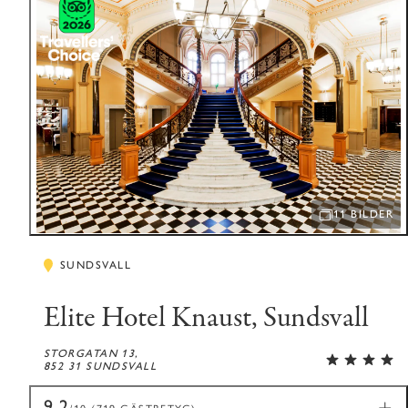
11 BILDER
ÖPPNA BILDSP
SUNDSVALL
Elite Hotel Knaust, Sundsvall
STORGATAN 13,
852 31 SUNDSVALL
9,2
/10 (719 GÄSTBETYG)