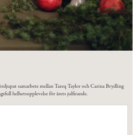
t fördjupat samarbete mellan Tareq Taylor och Carina Brydling
ull helhetsupplevelse för årets julfirande.