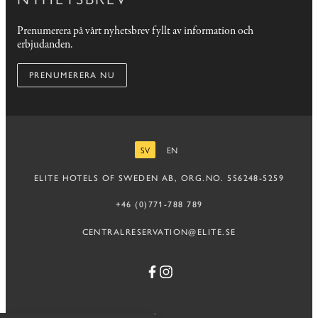
Prenumerera på vårt nyhetsbrev fyllt av information och
erbjudanden.
PRENUMERERA NU
SV
EN
SVENSKA
ENGELSKA
ELITE HOTELS OF SWEDEN AB, ORG.NO. 556248-5259
+46 (0)771-788 789
CENTRALRESERVATION@ELITE.SE