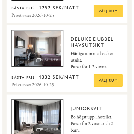
1252 SEK/NATT
BÄSTA PRIS
VÄLJ RUM
Priset avser 2026-10-25
DELUXE DUBBEL
HAVSUTSIKT
Härliga rum med vacker
utsikt.
4 BILDER
ÖPPNA BILDSPEL
Passar för 1-2 vuxna.
1332 SEK/NATT
BÄSTA PRIS
VÄLJ RUM
Priset avser 2026-10-25
JUNIORSVIT
Bo högst upp i hotellet.
Passar för 2 vuxna och 2
barn.
8 BILDER
ÖPPNA BILDSPEL