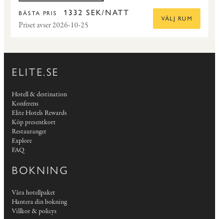
1332 SEK/NATT
BÄSTA PRIS
VÄLJ RUM
Priset avser 2026-10-25
ELITE.SE
Hotell & destination
Konferens
Elite Hotels Rewards
Köp presentkort
Restauranger
Explore
FAQ
BOKNING
Våra hotellpaket
Hantera din bokning
Villkor & policys