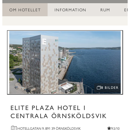
OM HOTELLET
INFORMATION
RUM
E
8 BILDER
ÖPPNA BILDSPEL
ELITE PLAZA HOTEL I
CENTRALA ÖRNSKÖLDSVIK
HOTELLGATAN 9, 891 39 ÖRNSKÖLDSVIK
9,5/10