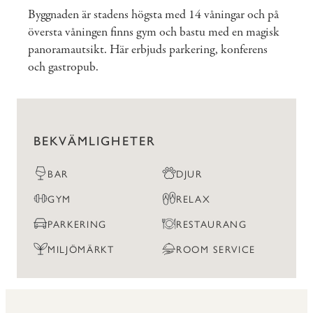
Byggnaden är stadens högsta med 14 våningar och på
översta våningen finns gym och bastu med en magisk
panoramautsikt. Här erbjuds parkering, konferens
och gastropub.
BEKVÄMLIGHETER
BAR
DJUR
GYM
RELAX
PARKERING
RESTAURANG
MILJÖMÄRKT
ROOM SERVICE