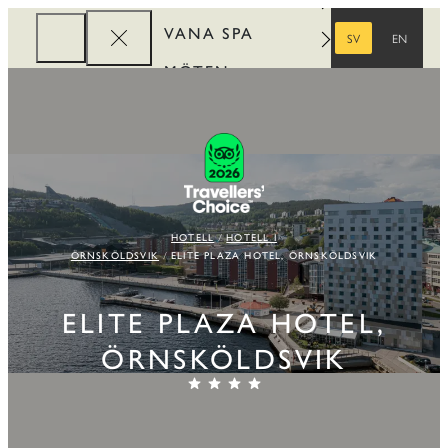
VANA SPA
SV
EN
SVENSKA
ENGELSKA
MÖTEN
FÖRETAG
REWARDS
HOTELL
HOTELL I
ÖRNSKÖLDSVIK
ELITE PLAZA HOTEL, ÖRNSKÖLDSVIK
ELITE PLAZA HOTEL,
ÖRNSKÖLDSVIK