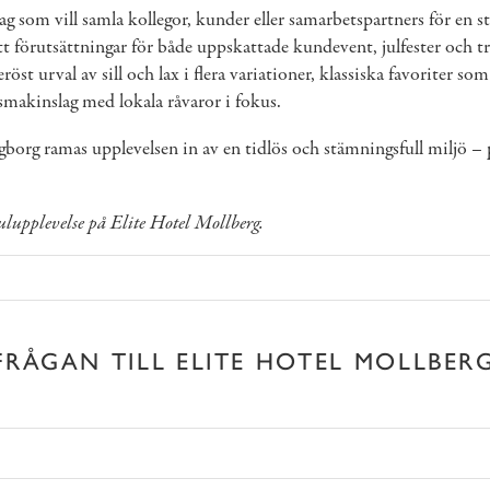
ag som vill samla kollegor, kunder eller samarbetspartners för en st
ätt förutsättningar för både uppskattade kundevent, julfester och t
st urval av sill och lax i flera variationer, klassiska favoriter so
smakinslag med lokala råvaror i fokus.
gborg ramas upplevelsen in av en tidlös och stämningsfull miljö – 
ulupplevelse på Elite Hotel Mollberg.
FRÅGAN TILL ELITE HOTEL MOLLBER