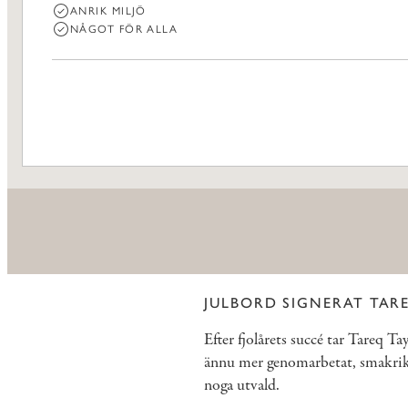
ANRIK MILJÖ
NÅGOT FÖR ALLA
JULBORD SIGNERAT TAR
Efter fjolårets succé tar Tareq T
ännu mer genomarbetat, smakrikt 
noga utvald.