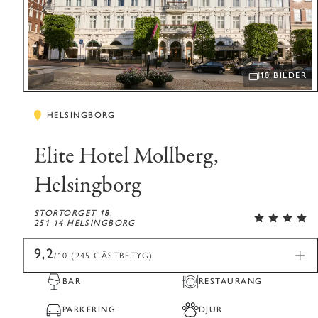
10 BILDER
ÖPPNA BILDSP
HELSINGBORG
Elite Hotel Mollberg,
Helsingborg
STORTORGET 18,
251 14 HELSINGBORG
9,2
/10 (245 GÄSTBETYG)
BAR
RESTAURANG
PARKERING
DJUR