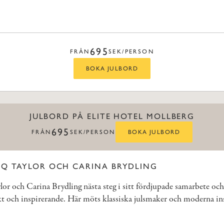
695
FRÅN
SEK/PERSON
BOKA JULBORD
JULBORD PÅ ELITE HOTEL MOLLBERG
695
FRÅN
SEK/PERSON
BOKA JULBORD
EQ TAYLOR OCH CARINA BRYDLING
aylor och Carina Brydling nästa steg i sitt fördjupade samarbete oc
och inspirerande. Här möts klassiska julsmaker och moderna insla