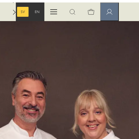
SV
EN
Öppna menyn
Öppna sök
Medlemssidor
SVENSKA
ENGELSKA