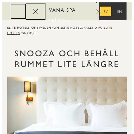
VANA SPA
SV
EN
SVENSKA
ENGELSKA
MÖTEN
ELITE HOTELS OF SWEDEN
OM ELITE HOTELS
ALLTID PÅ ELITE
FÖRETAG
HOTELS
SNOOZE
REWARDS
SNOOZA OCH BEHÅLL
RUMMET LITE LÄNGRE