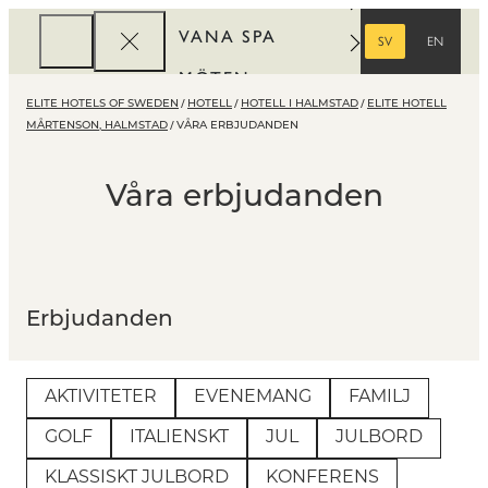
VANA SPA
SV
EN
SVENSKA
ENGELSKA
MÖTEN
ELITE HOTELS OF SWEDEN
HOTELL
HOTELL I HALMSTAD
ELITE HOTELL
FÖRETAG
MÅRTENSON, HALMSTAD
VÅRA ERBJUDANDEN
REWARDS
Våra erbjudanden
Erbjudanden
AKTIVITETER
EVENEMANG
FAMILJ
GOLF
ITALIENSKT
JUL
JULBORD
KLASSISKT JULBORD
KONFERENS