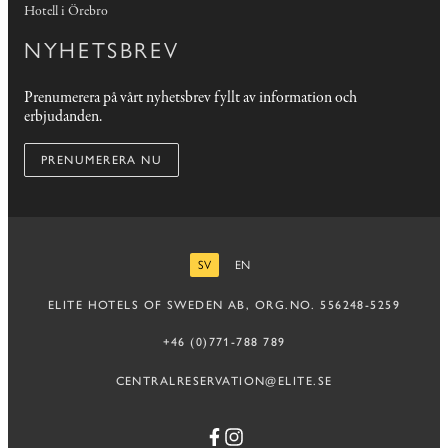
Hotell i Örebro
NYHETSBREV
Prenumerera på vårt nyhetsbrev fyllt av information och
erbjudanden.
PRENUMERERA NU
SV
EN
SVENSKA
ENGELSKA
ELITE HOTELS OF SWEDEN AB, ORG.NO. 556248-5259
+46 (0)771-788 789
CENTRALRESERVATION@ELITE.SE