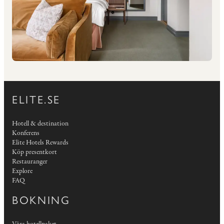
ELITE.SE
Hotell & destination
Konferens
Elite Hotels Rewards
Köp presentkort
Restauranger
Explore
FAQ
BOKNING