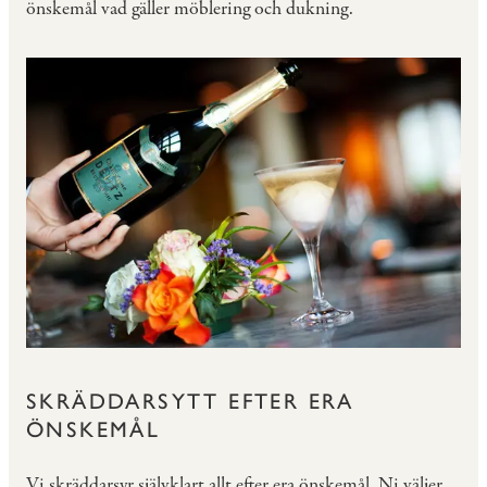
önskemål vad gäller möblering och dukning.
SKRÄDDARSYTT EFTER ERA
ÖNSKEMÅL
Vi skräddarsyr självklart allt efter era önskemål. Ni väljer