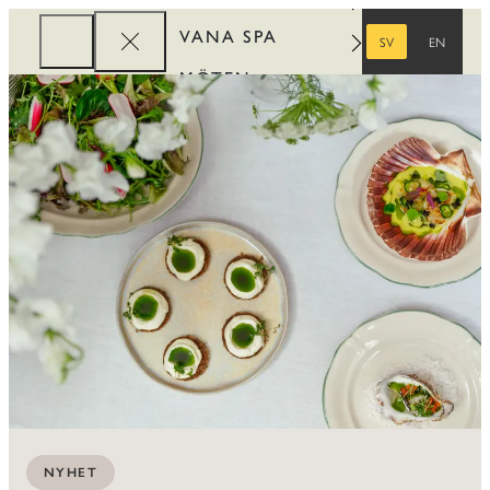
VANA SPA
SV
EN
SVENSKA
ENGELSKA
MÖTEN
FÖRETAG
REWARDS
NYHET