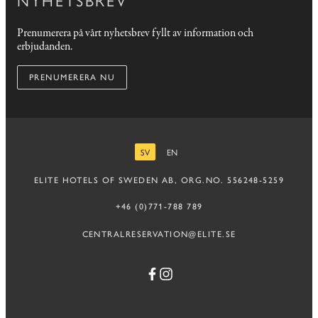
NYHETSBREV
Prenumerera på vårt nyhetsbrev fyllt av information och
erbjudanden.
PRENUMERERA NU
SV
EN
SVENSKA
ENGELSKA
ELITE HOTELS OF SWEDEN AB, ORG.NO. 556248-5259
+46 (0)771-788 789
CENTRALRESERVATION@ELITE.SE