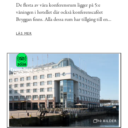
De flesta av våra konferensrum ligger på 5:e
våningen i hotellet där också konferenscaféet
Bryggan finns. Alla dessa rum har tillgång till en
härlig balkong. Resterande lokaler finns i vårt
glastorn, som erbjuder 180 graders utsikt över
LÄS MER
staden, eller i anslutning till lobbyn på
entréplanet.
10 BILDER
ÖPPNA BILDSPEL