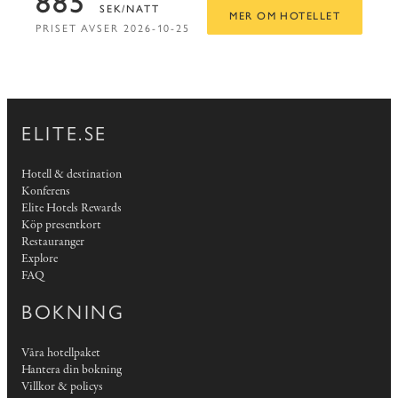
885
SEK/NATT
MER OM HOTELLET
PRISET AVSER 2026-10-25
ELITE.SE
Hotell & destination
Konferens
Elite Hotels Rewards
Köp presentkort
Restauranger
Explore
FAQ
BOKNING
Våra hotellpaket
Hantera din bokning
Villkor & policys