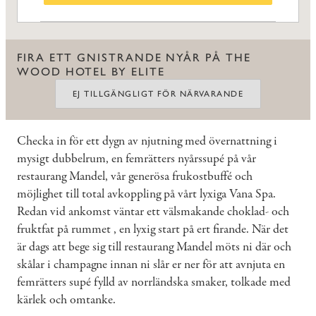
FIRA ETT GNISTRANDE NYÅR PÅ THE
WOOD HOTEL BY ELITE
EJ TILLGÄNGLIGT FÖR NÄRVARANDE
Checka in för ett dygn av njutning med övernattning i
mysigt dubbelrum, en femrätters nyårssupé på vår
restaurang Mandel, vår generösa frukostbuffé och
möjlighet till total avkoppling på vårt lyxiga Vana Spa.
Redan vid ankomst väntar ett välsmakande choklad- och
fruktfat på rummet , en lyxig start på ert firande. När det
är dags att bege sig till restaurang Mandel möts ni där och
skålar i champagne innan ni slår er ner för att avnjuta en
femrätters supé fylld av norrländska smaker, tolkade med
kärlek och omtanke.