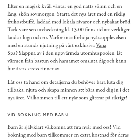
Efter en magisk kväll väntar en god natts sömn och en
lång, skön sovmorgon. Starta det nya året med en riklig
frukostbuffé, laddad med lokala råvaror och nybakat bröd.
Tack vare sen utcheckning kl. 13.00 finns tid att verkligen
landa i lugn och ro. Varför inte förhöja nyårsupplevelsen
med en stunds njutning på vårt exklusiva
Vana
Spa?
Slappna av i den uppvärmda utomhuspoolen, låt
värmen från bastun och hamamet omsluta dig och känn
hur årets stress rinner av.
Låt oss ta hand om detaljerna du behöver bara luta dig
tillbaka, njuta och skapa minnen att bära med dig in i det
nya året. Välkommen till ett nyår som glittrar på riktigt!
VID BOKNING MED BARN
Barn är självklart välkomna att fira nyår med oss! Vid
bokning med barn tillkommer en extra kostnad för deras