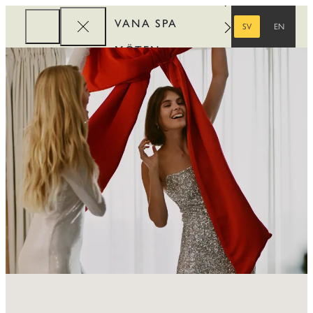
VANA SPA
SV
EN
SVENSKA
ENGELSKA
MÖTEN
FÖRETAG
REWARDS