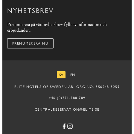
NYHETSBREV
Prenumerera på vårt nyhetsbrev fyllt av information och
erbjudanden.
PRENUMERERA NU
SV
EN
SVENSKA
ENGELSKA
ELITE HOTELS OF SWEDEN AB, ORG.NO. 556248-5259
+46 (0)771-788 789
CENTRALRESERVATION@ELITE.SE