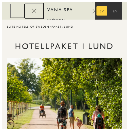
VANA SPA
SV
EN
SVENSKA
ENGELSKA
MÖTEN
ELITE HOTELS OF SWEDEN
PAKET
LUND
FÖRETAG
REWARDS
HOTELLPAKET I LUND