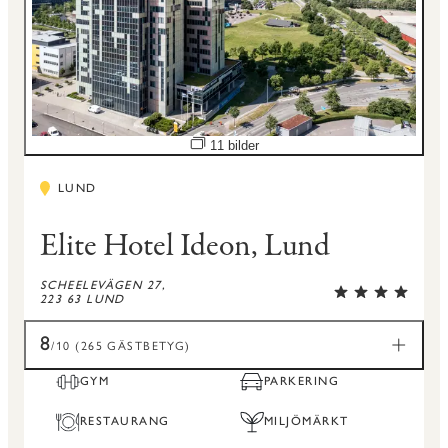
Öppna bildspel
11 bilder
LUND
Elite Hotel Ideon, Lund
SCHEELEVÄGEN 27,
223 63 LUND
8
/10 (265 GÄSTBETYG)
GYM
PARKERING
RESTAURANG
MILJÖMÄRKT