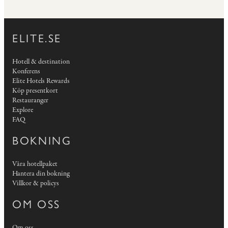
ELITE.SE
Hotell & destination
Konferens
Elite Hotels Rewards
Köp presentkort
Restauranger
Explore
FAQ
BOKNING
Våra hotellpaket
Hantera din bokning
Villkor & policys
OM OSS
Om oss