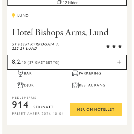
Öppna bildspel
12 bilder
LUND
Hotel Bishops Arms, Lund
ST PETRI KYRKOGATA 7,
222 21 LUND
8,2
/10 (37 GÄSTBETYG)
BAR
PARKERING
DJUR
RESTAURANG
MEDLEMSPRIS
914
SEK/NATT
MER OM HOTELLET
PRISET AVSER 2026-10-04