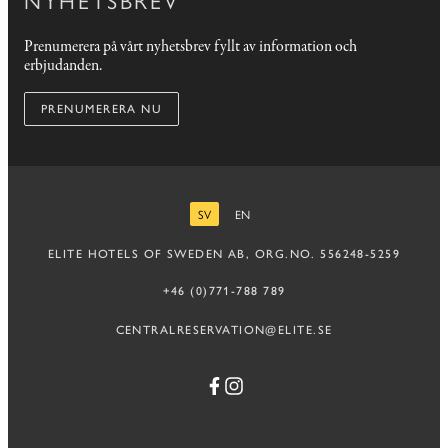
Prenumerera på vårt nyhetsbrev fyllt av information och
erbjudanden.
PRENUMERERA NU
SV
EN
SVENSKA
ENGELSKA
ELITE HOTELS OF SWEDEN AB, ORG.NO. 556248-5259
+46 (0)771-788 789
CENTRALRESERVATION@ELITE.SE