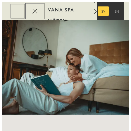
VANA SPA
SV
EN
SVENSKA
ENGELSKA
MÖTEN
FÖRETAG
REWARDS