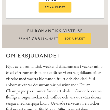
BOKA PAKET
EN ROMANTISK VISTELSE
1765
FRÅN
SEK/NATT
BOKA PAKET
OM ERBJUDANDET
Njut av en romantisk weekend tillsammans i vacker miljö.
Med vårt romantiska paket sätter vi extra guldkant på er
vistelse med vackra blommor, frukt och choklad. Vid
ankomst väntar dessutom vår prisvinnande Deutz
Champagne på rummet för er att skåla i. Gör er bekväma i
fluffiga morgonrockar och tofflor och vila ut i våra sköna
sängar med krispiga lakan. Utvilade serveras ni en läcker
frukost på rummet för bästa möjliga start på dagen.