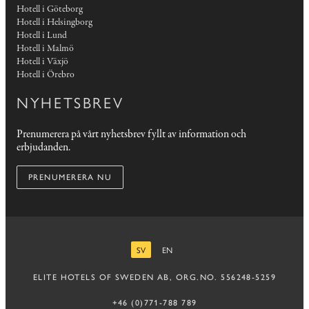
Hotell i Göteborg
Hotell i Helsingborg
Hotell i Lund
Hotell i Malmö
Hotell i Växjö
Hotell i Örebro
NYHETSBREV
Prenumerera på vårt nyhetsbrev fyllt av information och
erbjudanden.
PRENUMERERA NU
SV
EN
SVENSKA
ENGELSKA
ELITE HOTELS OF SWEDEN AB, ORG.NO. 556248-5259
+46 (0)771-788 789