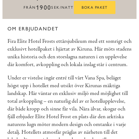
1900
FRÅN
SEK/NATT
BOKA PAKET
OM ERBJUDANDET
Fira Elite Hotel Frosts ettårsjubileum med ett somrigt och
exklusivt hotellpaket i hjärtat av Kiruna. Här möts stadens
unika historia och den storslagna naturen i en upplevelse
där komfort, avkoppling och lokala inslag står i centrum.
Under er vistelse ingår entré till vårt Vana Spa, beläget
högst upp i hotellet med utsikt över Kirunas mäktiga
landskap. Här väntar en exklusiv miljö med möjlighet till
total avkoppling – en naturlig del av er hotellupplevelse,
där både kropp och sinne får vila. Nära älvar, skogar och
fjäll erbjuder Elite Hotel Frost en plats där den arktiska
naturens lugn möter modern design och omtanke i varje
detalj. Hotellets atmosfär präglas av närheten till det