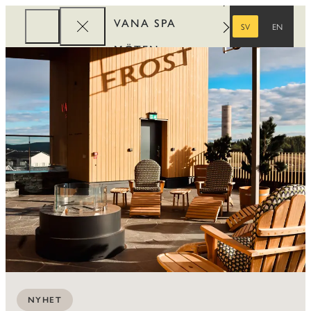
VANA SPA
SV
EN
SVENSKA
ENGELSKA
MÖTEN
FÖRETAG
REWARDS
NYHET