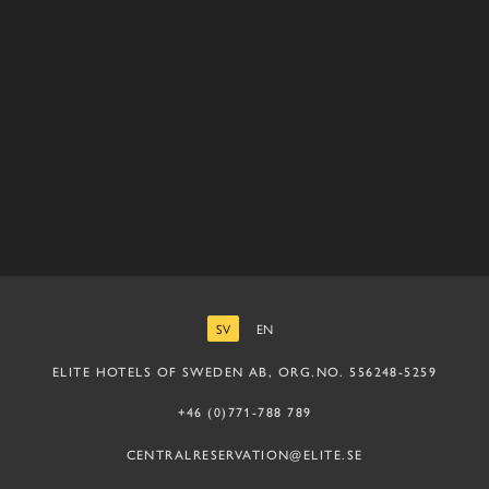
SV
EN
SVENSKA
ENGELSKA
ELITE HOTELS OF SWEDEN AB, ORG.NO. 556248-5259
+46 (0)771-788 789
CENTRALRESERVATION@ELITE.SE