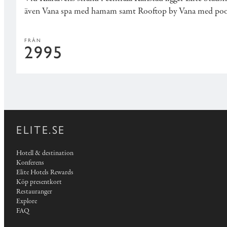
även
Vana spa
med hamam samt
Rooftop by Vana
med pool 
FRÅN
2995
ELITE.SE
Hotell & destination
Konferens
Elite Hotels Rewards
Köp presentkort
Restauranger
Explore
FAQ