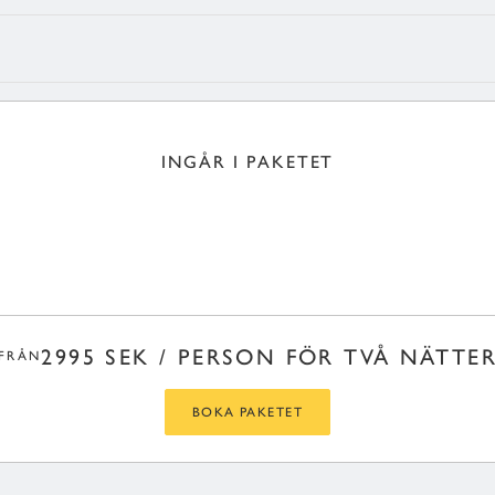
INGÅR I PAKETET
2995 SEK / PERSON FÖR TVÅ NÄTTE
FRÅN
BOKA PAKETET