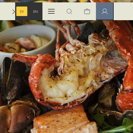
SV
EN
Öppna menyn
Öppna sök
Medlemssidor
SVENSKA
ENGELSKA