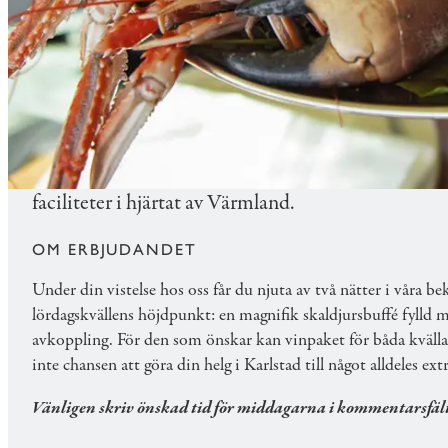
MAT & DRYCK
SKALDJURSWEEKEND I KA
Upplev en oförglömlig skaldjursweekend i Karlsta
faciliteter i hjärtat av Värmland.
OM ERBJUDANDET
Under din vistelse hos oss får du njuta av två nätter i våra 
lördagskvällens höjdpunkt: en magnifik skaldjursbuffé fylld 
avkoppling. För den som önskar kan vinpaket för båda kvällar
inte chansen att göra din helg i Karlstad till något alldeles ext
Vänligen skriv önskad tid för middagarna i kommentarsfälte