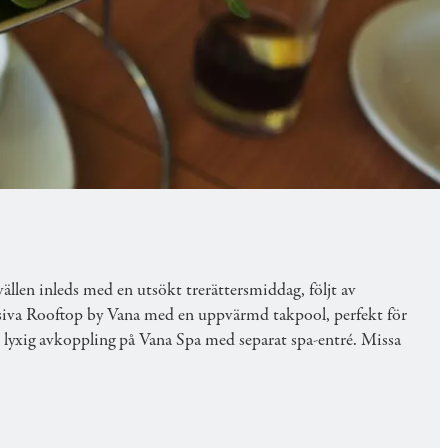
ämmas bort med utsökt mat, avkoppling och lyxiga
ällen inleds med en utsökt trerättersmiddag, följt av
klusiva Rooftop by Vana med en uppvärmd takpool, perfekt för
s lyxig avkoppling på Vana Spa med separat spa-entré. Missa