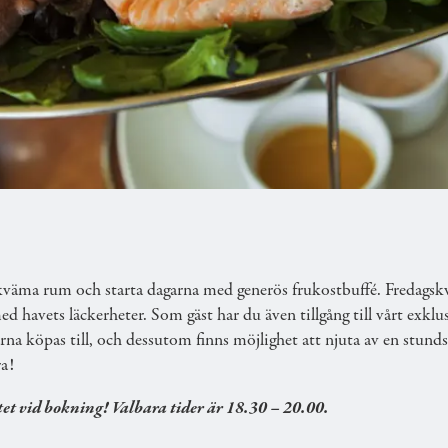
RLSTAD
d på Elite Stadshotellet 2–4 oktober 2026! Låt dig sk
bekväma rum och starta dagarna med generös frukostbuffé. Fredagskv
med havets läckerheter. Som gäst har du även tillgång till vårt ex
na köpas till, och dessutom finns möjlighet att njuta av en stund
ra!
t vid bokning! Valbara tider är 18.30 – 20.00.