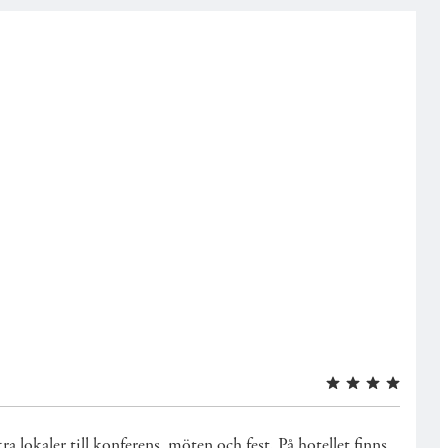
a lokaler till konferens, möten och fest. På hotellet finns