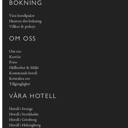
BOKNING
Våra hotellpaket
Hantera din bokning
Villkor & policys
OM OSS
Om oss
Karriär
Press
Hållbarhet & Miljö
Kommande hotell
Kontakta oss
Tillgänglighet
VÅRA HOTELL
Hotell i Sverige
Hotell i Stockholm
Hotell i Göteborg
Hotell i Helsingborg