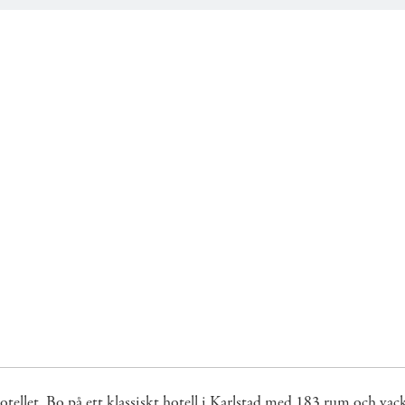
hotellet. Bo på ett klassiskt hotell i Karlstad med 183 rum och vackr