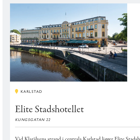
KARLSTAD
Elite Stadshotellet
KUNGSGATAN 22
Vid Klarälvens strand i centrala Karlstad ligger Elite Stads