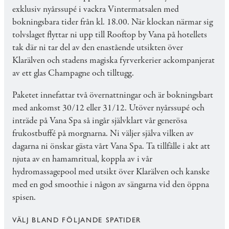
exklusiv nyårssupé i vackra Vintermatsalen med
bokningsbara tider från kl. 18.00. När klockan närmar sig
tolvslaget flyttar ni upp till Rooftop by Vana på hotellets
tak där ni tar del av den enastående utsikten över
Klarälven och stadens magiska fyrverkerier ackompanjerat
av ett glas Champagne och tilltugg.
Paketet innefattar två övernattningar och är bokningsbart
med ankomst 30/12 eller 31/12. Utöver nyårssupé och
inträde på Vana Spa så ingår självklart vår generösa
frukostbuffé på morgnarna. Ni väljer själva vilken av
dagarna ni önskar gästa vårt Vana Spa. Ta tillfälle i akt att
njuta av en hamamritual, koppla av i vår
hydromassagepool med utsikt över Klarälven och kanske
med en god smoothie i någon av sängarna vid den öppna
spisen.
VÄLJ BLAND FÖLJANDE SPATIDER