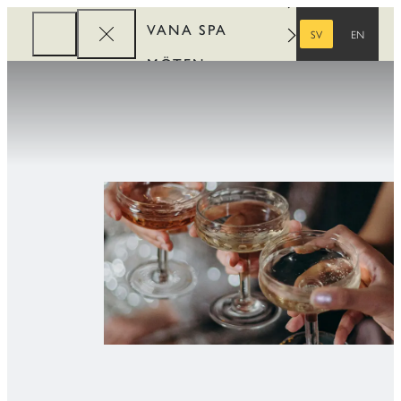
VANA SPA
SV
EN
SVENSKA
ENGELSKA
MÖTEN
FÖRETAG
REWARDS