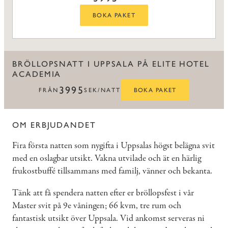
BOKA PAKET
BRÖLLOPSNATT I UPPSALA PÅ ELITE HOTEL
ACADEMIA
3995
FRÅN
SEK/NATT
BOKA PAKET
OM ERBJUDANDET
Fira första natten som nygifta i Uppsalas högst belägna svit
med en oslagbar utsikt. Vakna utvilade och ät en härlig
frukostbuffé tillsammans med familj, vänner och bekanta.
Tänk att få spendera natten efter er bröllopsfest i vår
Master svit på 9e våningen; 66 kvm, tre rum och
fantastisk utsikt över Uppsala. Vid ankomst serveras ni