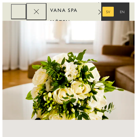
VANA SPA
SV
EN
SVENSKA
ENGELSKA
MÖTEN
FÖRETAG
REWARDS