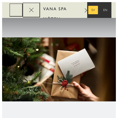
VANA SPA
SV
EN
SVENSKA
ENGELSKA
MÖTEN
FÖRETAG
REWARDS