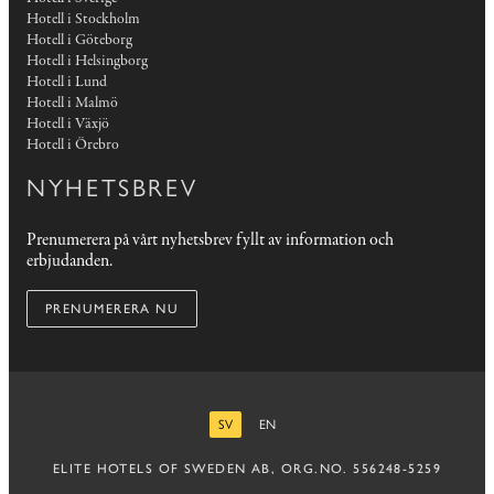
Hotell i Stockholm
Hotell i Göteborg
Hotell i Helsingborg
Hotell i Lund
Hotell i Malmö
Hotell i Växjö
Hotell i Örebro
NYHETSBREV
Prenumerera på vårt nyhetsbrev fyllt av information och
erbjudanden.
PRENUMERERA NU
SV
EN
SVENSKA
ENGELSKA
ELITE HOTELS OF SWEDEN AB, ORG.NO. 556248-5259