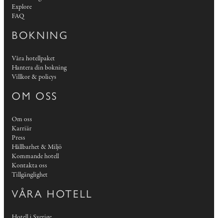
Explore
FAQ
BOKNING
Våra hotellpaket
Hantera din bokning
Villkor & policys
OM OSS
Om oss
Karriär
Press
Hållbarhet & Miljö
Kommande hotell
Kontakta oss
Tillgänglighet
VÅRA HOTELL
Hotell i Sverige