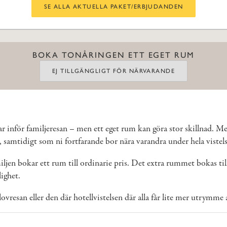
SE ALLA AKTUELLA PAKET/ERBJUDANDEN
BOKA TONÅRINGEN ETT EGET RUM
EJ TILLGÄNGLIGT FÖR NÄRVARANDE
ar inför familjeresan – men ett eget rum kan göra stor skillnad. M
t, samtidigt som ni fortfarande bor nära varandra under hela vistel
iljen bokar ett rum till ordinarie pris. Det extra rummet bokas till
lighet.
vresan eller den där hotellvistelsen där alla får lite mer utrymme a