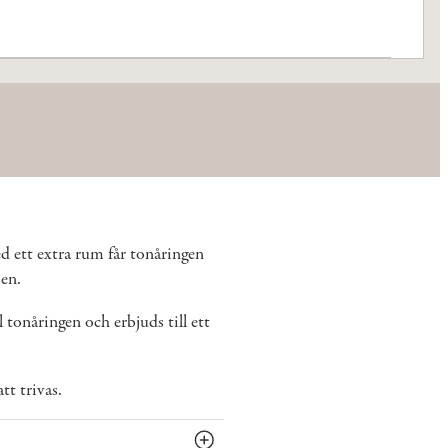
ed ett extra rum får tonåringen
sen.
 tonåringen och erbjuds till ett
tt trivas.