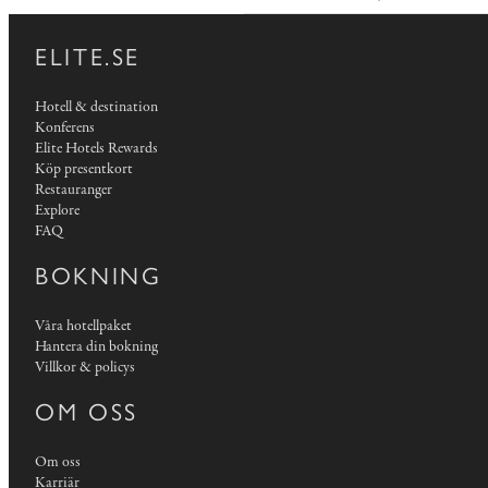
ELITE.SE
Hotell & destination
Konferens
Elite Hotels Rewards
Köp presentkort
Restauranger
Explore
FAQ
BOKNING
Våra hotellpaket
Hantera din bokning
Villkor & policys
OM OSS
Om oss
Karriär