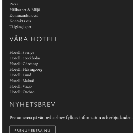
Press
Hållbarhet & Miljö
Kommande hotell
Kontakta oss
Tillgänglighet
VÅRA HOTELL
Hotell i Sverige
Hotell i Stockholm
Hotell i Göteborg
Hotell i Helsingborg
Hotell i Lund
Hotell i Malmö
Hotell i Växjö
Hotell i Örebro
NYHETSBREV
Prenumerera på vårt nyhetsbrev fyllt av information och erbjudanden.
PRENUMERERA NU