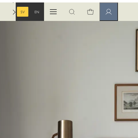
SV
EN
Öppna menyn
Öppna sök
Medlemssidor
SVENSKA
ENGELSKA