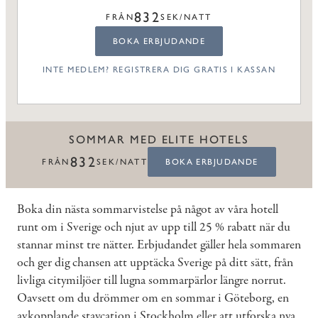
832
FRÅN
SEK/NATT
BOKA ERBJUDANDE
INTE MEDLEM? REGISTRERA DIG GRATIS I KASSAN
SOMMAR MED ELITE HOTELS
832
FRÅN
SEK/NATT
BOKA ERBJUDANDE
Boka din nästa sommarvistelse på något av våra hotell
runt om i Sverige och njut av upp till 25 % rabatt när du
stannar minst tre nätter. Erbjudandet gäller hela sommaren
och ger dig chansen att upptäcka Sverige på ditt sätt, från
livliga citymiljöer till lugna sommarpärlor längre norrut.
Oavsett om du drömmer om en sommar i Göteborg, en
avkopplande staycation i Stockholm eller att utforska nya