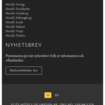
Hotell i Sverige
Hotell i Stockholm
Hotell i Göteborg
Hotell i Helsingborg
Hotell i Lund
Hotell i Malmö
Hotell i Växjö
Hotell i Örebro
NYHETSBREV
Prenumerera på vårt nyhetsbrev fyllt av information och
erbjudanden.
PRENUMERERA NU
SV
EN
SVENSKA
ENGELSKA
ELITE HOTELS OF SWEDEN AB, ORG.NO. 556248-5259