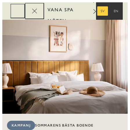
VANA SPA
SV
EN
SVENSKA
ENGELSKA
MÖTEN
FÖRETAG
REWARDS
SOMMARENS BÄSTA BOENDE
KAMPANJ