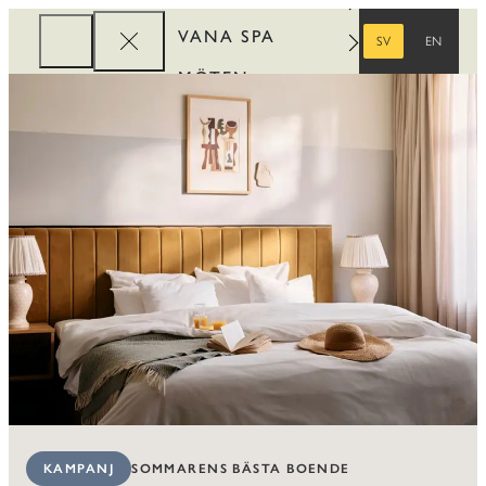
VANA SPA
SV
EN
SVENSKA
ENGELSKA
MÖTEN
FÖRETAG
REWARDS
SOMMARENS BÄSTA BOENDE
KAMPANJ