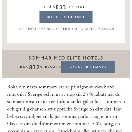
832
FRÅN
SEK/NATT
BOKA ERBJUDANDE
INTE MEDLEM? REGISTRERA DIG GRATIS I KASSAN
SOMMAR MED ELITE HOTELS
832
FRÅN
SEK/NATT
BOKA ERBJUDANDE
Boka din nästa sommarvistelse på något av våra hotell
runt om i Sverige och njut av upp till 25 % rabatt när du
stannar minst tre nätter. Erbjudandet gäller hela sommaren
och ger dig chansen att upptäcka Sverige på ditt sätt, från
livliga citymiljöer till lugna sommarpärlor längre norrut.
Oavsett om du drömmer om en sommar i Göteborg, en
avkopplande staycation i Stockholm eller att utforska nya