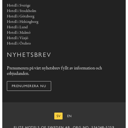
Hotell i Sverige
Hotell i Stockholm
Hotell i Göteborg
Hotell i Helsingborg
Hotell i Lund
Hotell i Malmö
Hotell i Växjö
Hotell i Örebro
NYHETSBREV
Prenumerera på vårt nyhetsbrev fyllt av information och
erbjudanden.
PRENUMERERA NU
SV
EN
SVENSKA
ENGELSKA
ELITE HOTELS OF SWEDEN AB, ORG.NO. 556248-5259