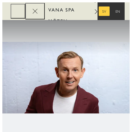
VANA SPA
SV
EN
SVENSKA
ENGELSKA
MÖTEN
FÖRETAG
REWARDS