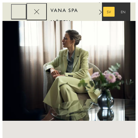
VANA SPA
SV
EN
SVENSKA
ENGELSKA
MÖTEN
FÖRETAG
REWARDS