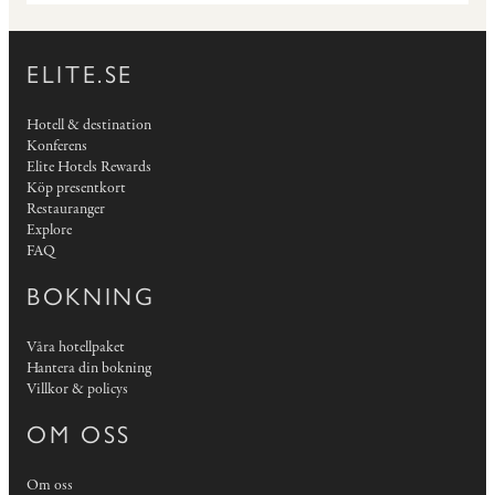
ELITE.SE
Hotell & destination
Konferens
Elite Hotels Rewards
Köp presentkort
Restauranger
Explore
FAQ
BOKNING
Våra hotellpaket
Hantera din bokning
Villkor & policys
OM OSS
Om oss