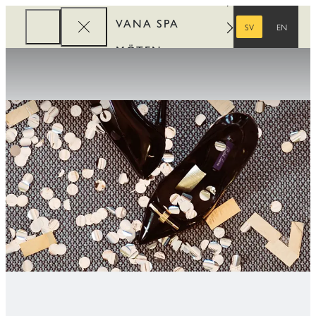
VANA SPA
SV
EN
SVENSKA
ENGELSKA
MÖTEN
FÖRETAG
REWARDS