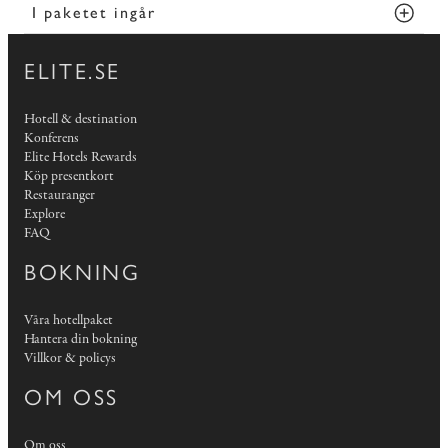
I paketet ingår
ELITE.SE
Hotell & destination
Konferens
Elite Hotels Rewards
Köp presentkort
Restauranger
Explore
FAQ
BOKNING
Våra hotellpaket
Hantera din bokning
Villkor & policys
OM OSS
Om oss