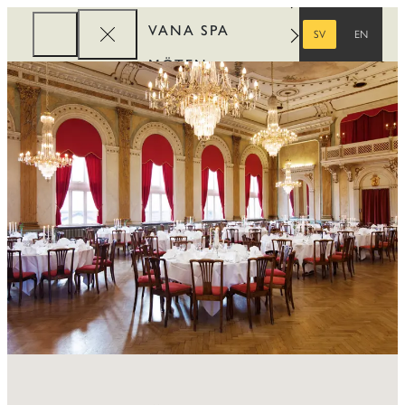
VANA SPA
SV
EN
SVENSKA
ENGELSKA
MÖTEN
FÖRETAG
REWARDS