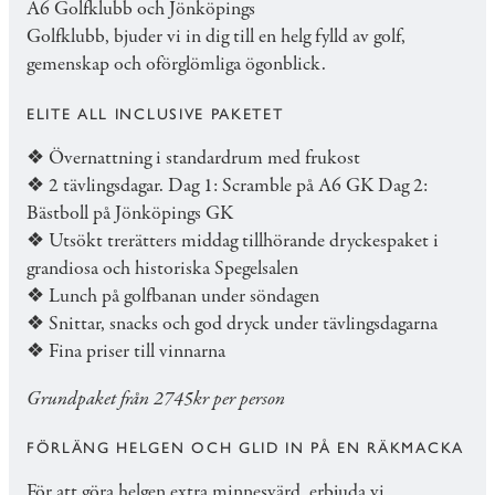
A6 Golfklubb och Jönköpings
Golfklubb, bjuder vi in dig till en helg fylld av golf,
gemenskap och oförglömliga ögonblick.
ELITE ALL INCLUSIVE PAKETET
❖ Övernattning i standardrum med frukost
❖ 2 tävlingsdagar. Dag 1: Scramble på A6 GK Dag 2:
Bästboll på Jönköpings GK
❖ Utsökt trerätters middag tillhörande dryckespaket i
grandiosa och historiska Spegelsalen
❖ Lunch på golfbanan under söndagen
❖ Snittar, snacks och god dryck under tävlingsdagarna
❖ Fina priser till vinnarna
Grundpaket från 2745kr per person
FÖRLÄNG HELGEN OCH GLID IN PÅ EN RÄKMACKA
För att göra helgen extra minnesvärd, erbjuda vi