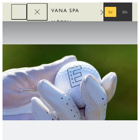
VANA SPA
SV
EN
SVENSKA
ENGELSKA
MÖTEN
FÖRETAG
REWARDS