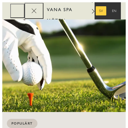
VANA SPA
SV
EN
SVENSKA
ENGELSKA
MÖTEN
FÖRETAG
REWARDS
POPULÄRT