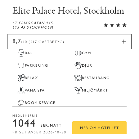
Elite Palace Hotel, Stockholm
ST ERIKSGATAN 115,
113 43 STOCKHOLM
8,7
/10 (217 GÄSTBETYG)
BAR
GYM
PARKERING
DJUR
RELAX
RESTAURANG
VANA SPA
MILJÖMÄRKT
ROOM SERVICE
MEDLEMSPRIS
1044
SEK/NATT
MER OM HOTELLET
PRISET AVSER 2026-10-30