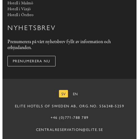
Hotell i Malmö
Hotell i Växjö
Hotell i Örebro
NYHETSBREV
Prenumerera på vårt nyhetsbrev fyllt av information och
erbjudanden.
PRENUMERERA NU
SV
EN
SVENSKA
ENGELSKA
ELITE HOTELS OF SWEDEN AB, ORG.NO. 556248-5259
+46 (0)771-788 789
CENTRALRESERVATION@ELITE.SE