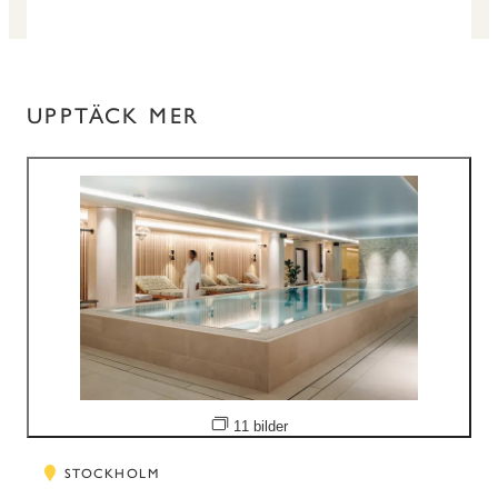
UPPTÄCK MER
Öppna bildspel
11 bilder
STOCKHOLM