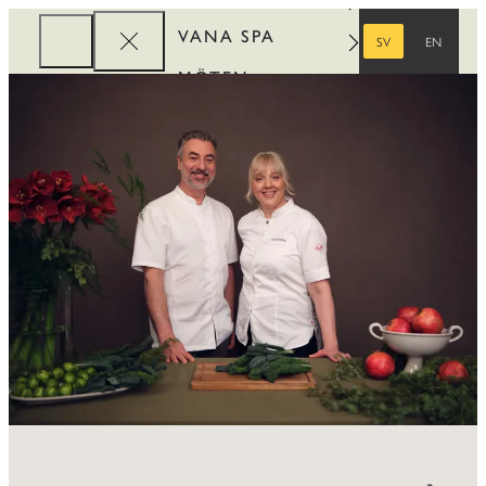
VANA SPA
SV
EN
SVENSKA
ENGELSKA
MÖTEN
FÖRETAG
REWARDS