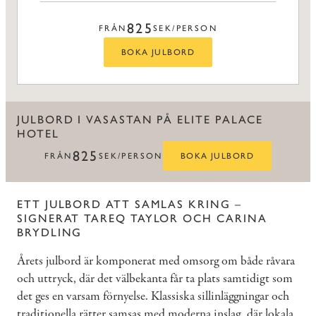
825
FRÅN
SEK/PERSON
BOKA JULBORD
JULBORD I VASASTAN PÅ ELITE PALACE
HOTEL
825
FRÅN
SEK/PERSON
BOKA JULBORD
ETT JULBORD ATT SAMLAS KRING –
SIGNERAT TAREQ TAYLOR OCH CARINA
BRYDLING
Årets julbord är komponerat med omsorg om både råvara
och uttryck, där det välbekanta får ta plats samtidigt som
det ges en varsam förnyelse. Klassiska sillinläggningar och
traditionella rätter samsas med moderna inslag, där lokala