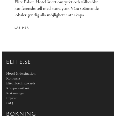
Elite Palace Hotel är ett omtyckt och välbesökt
konferenshotell med stora ytor. Våra spännande
lokaler ger dig alla möjligheter att skapa
intressanta möten. Hotellet erbjuder 11 ljusa och
bekväma lokaler samt egen konferensreception.
LÄS MER
Vi hjälper dig att få lokalen möblerad och
utrustad efter dina önskemål. Här finns gott om
plats för både stora konferenser och små möten.
ELITE.SE
Hotell & destination
Konferens
Elite Hotels Rewards
Köp presentkort
Restauranger
Explore
FAQ
BOKNING