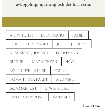
avkoppling, njutning och det lilla extra.
AKTIVITETER
EVENEMANG
FAMILJ
GOLF
ITALIENSKT
JUL
JULBORD
KLASSISKT JULBORD
KONFERENS
KULTUR
MAT & DRYCK
NYÅR
NÖJE & UPPLEVELSE
PADEL
ROMANTISKA PAKET
SKIDPAKET
SOMMARFEST
SPA & RELAX
TAYLOR–BRYDLING
VANA SPA
Återställ filter