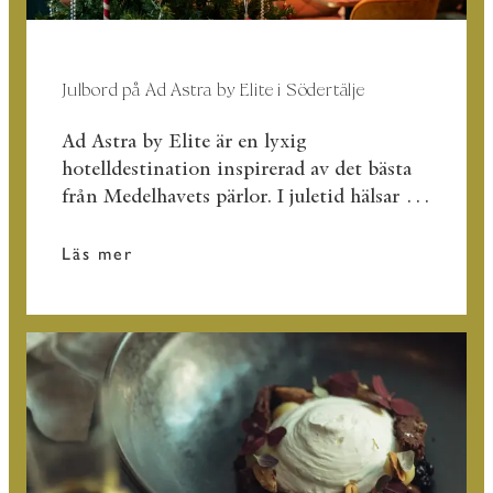
Julbord på Ad Astra by Elite i Södertälje
Ad Astra by Elite är en lyxig
hotelldestination inspirerad av det bästa
från Medelhavets pärlor. I juletid hälsar vi
välkomna att njuta av ett utsökt julbord
signerat Tareq Taylor och Carina
Läs mer
Brydling.