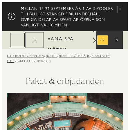
HOTELL
MELLAN 14-21 SEPTEMBER ÄR 1 AV 3 POOLER
Stäng
TILLFÄLLIGT STÄNGD FÖR UNDERHÅLL.
RESTAURANGER
ÖVRIGA DELAR AV SPAET ÄR ÖPPNA SOM
VANLIGT. VÄLKOMMEN!
ERBJUDANDEN
VANA SPA
SV
EN
SVENSKA
ENGELSKA
MÖTEN
ELITE HOTELS OF SWEDEN
HOTELL
HOTELL I SÖDERTÄLJE
AD ASTRA BY
FÖRETAG
ELITE
PAKET & ERBJUDANDEN
REWARDS
Paket & erbjudanden