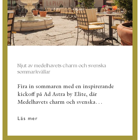
Njut av medelhavets charm och svenska
sommarkvällar
Fira in sommaren med en inspirerande
kickoff på Ad Astra by Elite, där
Medelhavets charm och svenska
sommarkvällar möts. Här skapar vi en
unik inramning för er kickoff med soliga
Läs mer
piazzor, förstklassig service och
minnesvärda upplevelser